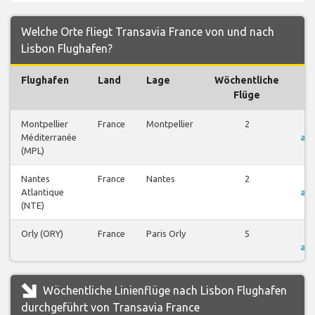
Welche Orte fliegt Transavia France von und nach
Lisbon Flughafen?
Flughafen
Land
Lage
Wöchentliche
F
Flüge
Montpellier
France
Montpellier
2
F
Méditerranée
an
(MPL)
Nantes
France
Nantes
2
F
Atlantique
an
(NTE)
Orly (ORY)
France
Paris Orly
5
F
an
Wöchentliche Linienflüge nach Lisbon Flughafen
durchgeführt von Transavia France