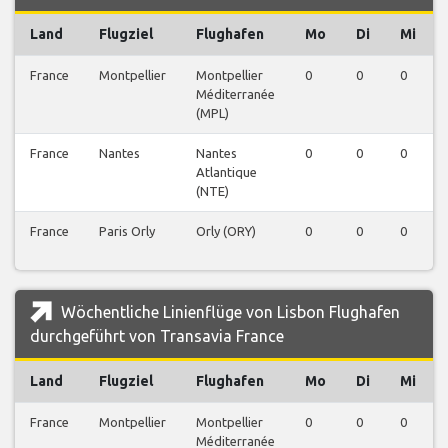
Land
Flugziel
Flughafen
Mo
Di
Mi
France
Montpellier
Montpellier
0
0
0
Méditerranée
(MPL)
France
Nantes
Nantes
0
0
0
Atlantique
(NTE)
France
Paris Orly
Orly (ORY)
0
0
0
Wöchentliche Linienflüge von Lisbon Flughafen
durchgeführt von Transavia France
Land
Flugziel
Flughafen
Mo
Di
Mi
France
Montpellier
Montpellier
0
0
0
Méditerranée