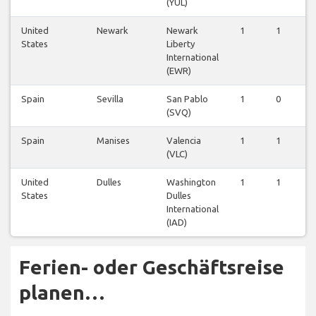
(YUL)
United
Newark
Newark
1
1
1
States
Liberty
International
(EWR)
Spain
Sevilla
San Pablo
1
0
0
(SVQ)
Spain
Manises
Valencia
1
1
0
(VLC)
United
Dulles
Washington
1
1
1
States
Dulles
International
(IAD)
Ferien- oder Geschäftsreise
planen…