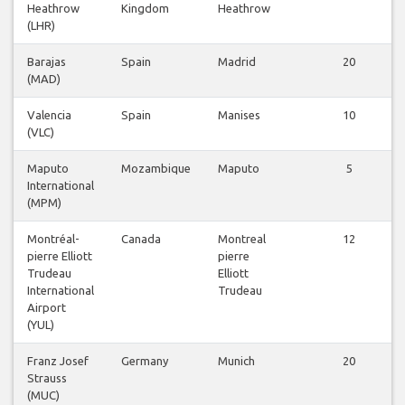
Heathrow
Kingdom
Heathrow
(LHR)
Barajas
Spain
Madrid
20
(MAD)
Valencia
Spain
Manises
10
(VLC)
Maputo
Mozambique
Maputo
5
International
(MPM)
Montréal-
Canada
Montreal
12
pierre Elliott
pierre
Trudeau
Elliott
International
Trudeau
Airport
(YUL)
Franz Josef
Germany
Munich
20
Strauss
(MUC)