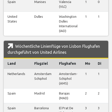
Spain
Manises
Valencia
1
0
0
(VLC)
United
Dulles
Washington
1
1
1
States
Dulles
International
(IAD)
Wöchentliche Linienflüge von Lisbon Flughafen
durchgeführt von United Airlines
Land
Flugziel
Flughafen
Mo
Di
M
Netherlands
Amsterdam
Amsterdam-
1
1
1
Schiphol
Schiphol
(AMS)
Spain
Madrid
Barajas
2
2
2
(MAD)
Spain
Barcelona
El Prat De
3
3
3