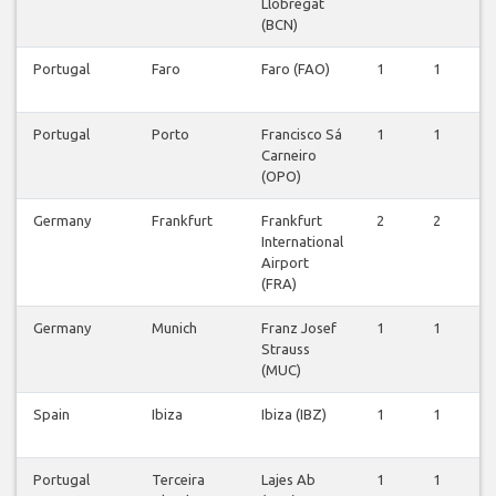
Llobregat
(BCN)
Portugal
Faro
Faro (FAO)
1
1
1
Portugal
Porto
Francisco Sá
1
1
0
Carneiro
(OPO)
Germany
Frankfurt
Frankfurt
2
2
2
International
Airport
(FRA)
Germany
Munich
Franz Josef
1
1
1
Strauss
(MUC)
Spain
Ibiza
Ibiza (IBZ)
1
1
1
Portugal
Terceira
Lajes Ab
1
1
1