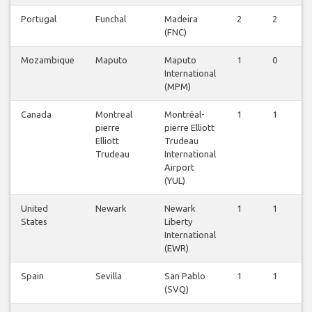
Portugal
Funchal
Madeira
2
2
2
(FNC)
Mozambique
Maputo
Maputo
1
0
1
International
(MPM)
Canada
Montreal
Montréal-
1
1
1
pierre
pierre Elliott
Elliott
Trudeau
Trudeau
International
Airport
(YUL)
United
Newark
Newark
1
1
1
States
Liberty
International
(EWR)
Spain
Sevilla
San Pablo
1
1
0
(SVQ)