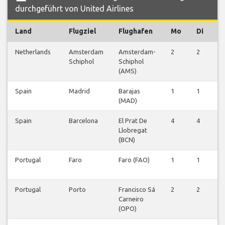
durchgeführt von United Airlines
Land
Flugziel
Flughafen
Mo
Di
M
Netherlands
Amsterdam
Amsterdam-
2
2
2
Schiphol
Schiphol
(AMS)
Spain
Madrid
Barajas
1
1
1
(MAD)
Spain
Barcelona
El Prat De
4
4
4
Llobregat
(BCN)
Portugal
Faro
Faro (FAO)
1
1
1
Portugal
Porto
Francisco Sá
2
2
2
Carneiro
(OPO)