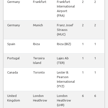
Germany
Frankfurt
Frankfurt
2
2
2
International
Airport
(FRA)
Germany
Munich
Franz Josef
2
2
2
Strauss
(MUC)
Spain
Ibiza
Ibiza (IBZ)
1
1
1
Portugal
Terceira
Lajes Ab
1
1
1
Island
(TER)
Canada
Toronto
Lester B.
1
1
1
Pearson
International
(YYZ)
United
London
London
6
6
6
Kingdom
Heathrow
Heathrow
(LHR)