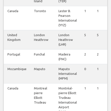
Island
(TER)
Canada
Toronto
Lester B.
1
1
1
Pearson
International
(YYZ)
United
London
London
5
5
5
Kingdom
Heathrow
Heathrow
(LHR)
Portugal
Funchal
Madeira
2
2
2
(FNC)
Mozambique
Maputo
Maputo
0
1
0
International
(MPM)
Canada
Montreal
Montréal-
1
1
1
pierre
pierre Elliott
Elliott
Trudeau
Trudeau
International
Airport