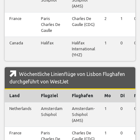
(AMS)
France
Paris
Charles De
2
1
0
Charles De
Gaulle (CDG)
Gaulle
Canada
Halifax
Halifax
1
0
0
International
(YHZ)
Wöchentliche Linienflüge von Lisbon Flughafen
durchgeführt von WestJet
Land
Flugziel
Flughafen
Mo
Di
Mi
Netherlands
Amsterdam
Amsterdam-
1
0
0
Schiphol
Schiphol
(AMS)
France
Paris
Charles De
1
0
0
Charles De
Gaulle (CDG)