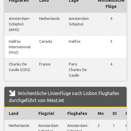
Flughafen
Land
Lage
Wöchentliche
Flüge
Amsterdam-
Netherlands
Amsterdam
4
Schiphol
Schiphol
(AMS)
Halifax
Canada
Halifax
3
International
(YHZ)
Charles De
France
Paris
4
Gaulle (CDG)
Charles De
Gaulle
Wöchentliche Linienflüge nach Lisbon Flughafen
durchgeführt von WestJet
Land
Flugziel
Flughafen
Mo
Di
Mi
Netherlands
Amsterdam
Amsterdam-
2
1
0
Schiphol
Schiphol