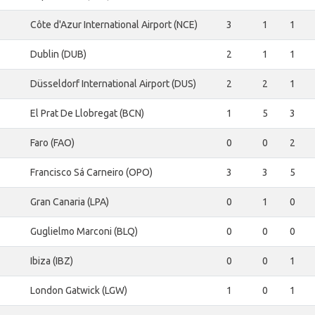
Côte d'Azur International Airport (NCE)
3
1
1
Dublin (DUB)
2
1
1
Düsseldorf International Airport (DUS)
2
2
1
El Prat De Llobregat (BCN)
1
5
3
Faro (FAO)
0
0
2
Francisco Sá Carneiro (OPO)
3
3
5
Gran Canaria (LPA)
0
1
0
Guglielmo Marconi (BLQ)
0
0
0
Ibiza (IBZ)
0
0
1
London Gatwick (LGW)
1
0
1