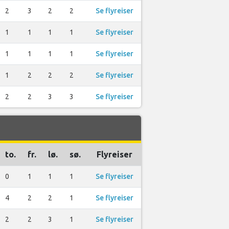
2
3
2
2
Se flyreiser
1
1
1
1
Se flyreiser
1
1
1
1
Se flyreiser
1
2
2
2
Se flyreiser
2
2
3
3
Se flyreiser
to.
fr.
lø.
sø.
Flyreiser
0
1
1
1
Se flyreiser
4
2
2
1
Se flyreiser
2
2
3
1
Se flyreiser