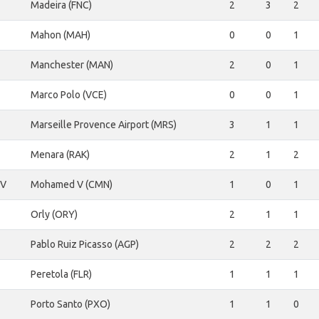
Madeira (FNC)
2
3
2
Mahon (MAH)
0
0
1
Manchester (MAN)
2
0
1
Marco Polo (VCE)
0
0
1
Marseille Provence Airport (MRS)
3
1
1
Menara (RAK)
2
1
2
 V
Mohamed V (CMN)
1
0
1
Orly (ORY)
2
1
1
Pablo Ruiz Picasso (AGP)
2
2
2
Peretola (FLR)
1
1
1
Porto Santo (PXO)
1
1
0