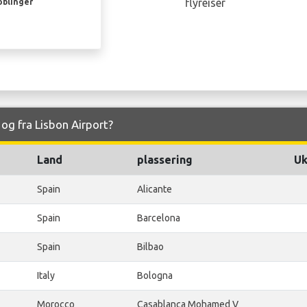
flyreiser
oblinger
 og fra Lisbon Airport?
Land
plassering
Uk
Spain
Alicante
Spain
Barcelona
Spain
Bilbao
Italy
Bologna
Morocco
Casablanca Mohamed V