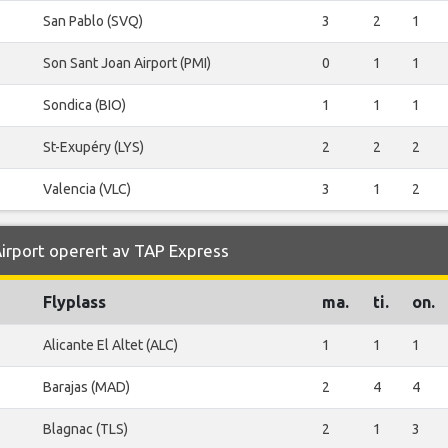
San Pablo (SVQ)
3
2
1
Son Sant Joan Airport (PMI)
0
1
1
Sondica (BIO)
1
1
1
St-Exupéry (LYS)
2
2
2
Valencia (VLC)
3
1
2
Airport operert av TAP Express
Flyplass
ma.
ti.
on.
Alicante El Altet (ALC)
1
1
1
Barajas (MAD)
2
4
4
Blagnac (TLS)
2
1
3