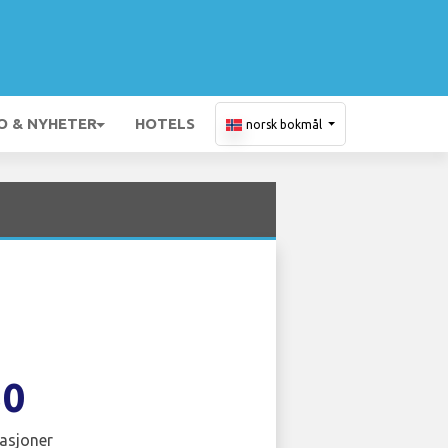
O & NYHETER
HOTELS
norsk bokmål
30
asjoner