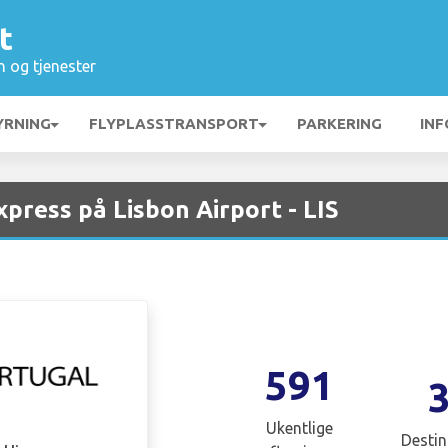
t
n og tjenester
YRNING
FLYPLASSTRANSPORT
PARKERING
INF
press på Lisbon Airport - LIS
591
Ukentlige
Destin