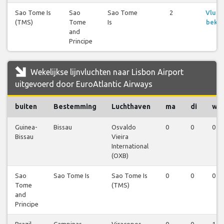
Sao Tome Is
Sao
Sao Tome
2
Vluch
(TMS)
Tome
Is
bekij
and
Principe
Wekelijkse lijnvluchten naar Lisbon Airport
uitgevoerd door EuroAtlantic Airways
buiten
Bestemming
Luchthaven
ma
di
wo
Guinea-
Bissau
Osvaldo
0
0
0
Bissau
Vieira
International
(OXB)
Sao
Sao Tome Is
Sao Tome Is
0
0
0
Tome
(TMS)
and
Principe
Brazil
Campinas
Viracopos
0
0
1