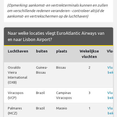
(Opmerking: aankomst- en vertrekterminals kunnen en zullen
om verschillende redenen veranderen - controleer altijd de
aankomst- en vertrekschermen op de luchthaven)
Naar welke locaties vliegt EuroAtlantic Airways van
en naar Lisbon Airport?
Luchthaven
buiten
plaats
Wekelijkse
Vluch
vluchten
Osvaldo
Guinea-
Bissau
2
Vluch
Vieira
Bissau
bekij
International
(OXB)
Viracopos
Brazil
Campinas
3
Vluch
(VCP)
Viracopos
bekij
Palmares
Brazil
Maceio
1
Vluch
(MCZ)
bekij