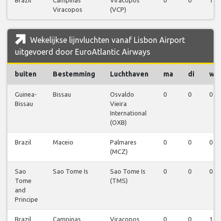
Viracopos
(VCP)
Wekelijkse lijnvluchten vanaf Lisbon Airport
uitgevoerd door EuroAtlantic Airways
buiten
Bestemming
Luchthaven
ma
di
wo
Guinea-
Bissau
Osvaldo
0
0
0
Bissau
Vieira
International
(OXB)
Brazil
Maceio
Palmares
0
0
0
(MCZ)
Sao
Sao Tome Is
Sao Tome Is
0
0
0
Tome
(TMS)
and
Principe
Brazil
Campinas
Viracopos
0
0
1