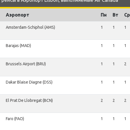
Аэропорт
Пн
Вт
Ср
Amsterdam-Schiphol (AMS)
1
1
1
Barajas (MAD)
1
1
1
Brussels Airport (BRU)
1
1
2
Dakar Blaise Diagne (DSS)
1
1
1
El Prat De Llobregat (BCN)
2
2
2
Faro (FAO)
1
1
1