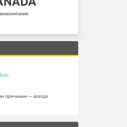
CANADA
виакомпании
sbon
:
ым причинам — всегда