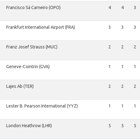
Francisco Sá Carneiro (OPO)
4
4
3
Frankfurt International Airport (FRA)
3
3
3
Franz Josef Strauss (MUC)
2
2
2
Geneve-Cointrin (GVA)
1
1
1
Lajes Ab (TER)
2
2
2
Lester B. Pearson International (YYZ)
1
1
1
London Heathrow (LHR)
5
5
5