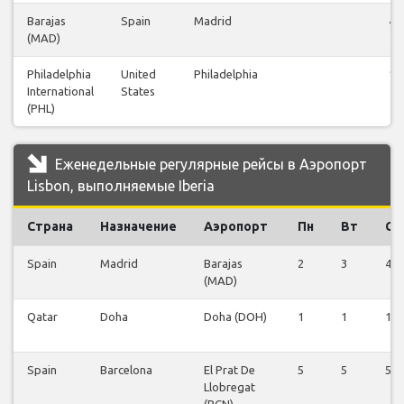
Barajas
Spain
Madrid
48
(MAD)
Philadelphia
United
Philadelphia
12
International
States
(PHL)
Еженедельные регулярные рейсы в Аэропорт
Lisbon, выполняемые Iberia
Страна
Назначение
Аэропорт
Пн
Вт
Ср
Spain
Madrid
Barajas
2
3
4
(MAD)
Qatar
Doha
Doha (DOH)
1
1
1
Spain
Barcelona
El Prat De
5
5
5
Llobregat
(BCN)