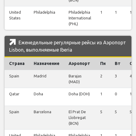
United
Philadelphia
Philadelphia
1
1
1
States
International
(PHL)
Еженедельные регулярные рейсы из Аэропорт
Lisbon, выполняемые Iberia
Страна
Назначение
Аэропорт
Пн
Вт
Ср
Spain
Madrid
Barajas
2
3
4
(MAD)
Qatar
Doha
Doha (DOH)
1
0
1
Spain
Barcelona
El Prat De
5
5
5
Llobregat
(BCN)
United
Philadelphia
Philadelphia
1
1
1