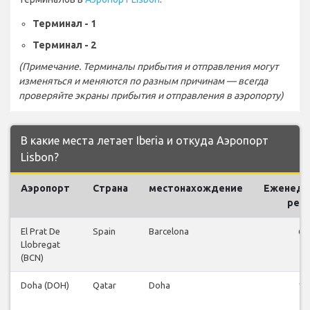
Терминал - 1
Терминал - 2
(Примечание. Терминалы прибытия и отправления могут
изменяться и меняются по разным причинам — всегда
проверяйте экраны прибытия и отправления в аэропорту)
В какие места летает Iberia и откуда Аэропорт
Lisbon?
Аэропорт
Страна
местонахождение
Еженеде
рей
El Prat De
Spain
Barcelona
66
Llobregat
(BCN)
Doha (DOH)
Qatar
Doha
10