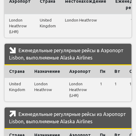
Аэропорт
Страна
местонахождение
Еженеде
рей
London
United
London Heathrow
15
Heathrow
Kingdom
(LHR)
Еженедельные регулярные рейсы в Аэропорт
Lisbon, выполняемые Alaska Airlines
Страна
Назначение
Аэропорт
Пн
Вт
Ср
United
London
London
1
1
1
Kingdom
Heathrow
Heathrow
(LHR)
Еженедельные регулярные рейсы из Аэропорт
Lisbon, выполняемые Alaska Airlines
Страна
Назначение
Аэропорт
Пн
Вт
Ср