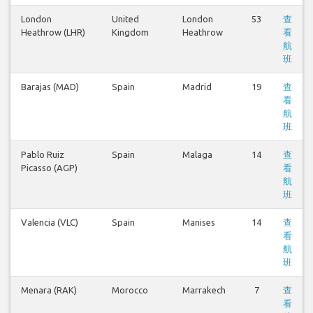
London
United
London
53
查
Heathrow (LHR)
Kingdom
Heathrow
看
航
班
Barajas (MAD)
Spain
Madrid
19
查
看
航
班
Pablo Ruiz
Spain
Malaga
14
查
Picasso (AGP)
看
航
班
Valencia (VLC)
Spain
Manises
14
查
看
航
班
Menara (RAK)
Morocco
Marrakech
7
查
看