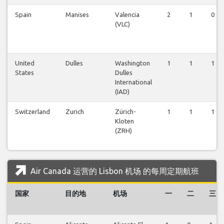
Spain
Manises
Valencia
2
1
0
(VLC)
United
Dulles
Washington
1
1
1
States
Dulles
International
(IAD)
Switzerland
Zurich
Zürich-
1
1
1
Kloten
(ZRH)
Air Canada 运营的 Lisbon 机场 的每周定期航班
国家
目的地
机场
一
二
三