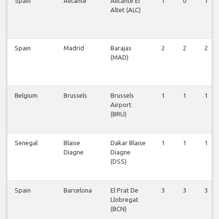
Spain
Alicante
Alicante El
1
0
1
Altet (ALC)
Spain
Madrid
Barajas
2
2
2
(MAD)
Belgium
Brussels
Brussels
1
1
1
Airport
(BRU)
Senegal
Blaise
Dakar Blaise
1
1
1
Diagne
Diagne
(DSS)
Spain
Barcelona
El Prat De
3
3
3
Llobregat
(BCN)