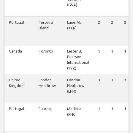
(GVA)
Portugal
Terceira
Lajes Ab
2
2
2
Island
(TER)
Canada
Toronto
Lester B.
1
1
1
Pearson
International
(YYZ)
United
London
London
3
3
3
Kingdom
Heathrow
Heathrow
(LHR)
Portugal
Funchal
Madeira
1
1
1
(FNC)