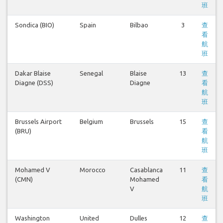
班
Sondica (BIO)
Spain
Bilbao
3
查
看
航
班
Dakar Blaise
Senegal
Blaise
13
查
Diagne (DSS)
Diagne
看
航
班
Brussels Airport
Belgium
Brussels
15
查
(BRU)
看
航
班
Mohamed V
Morocco
Casablanca
11
查
(CMN)
Mohamed
看
V
航
班
Washington
United
Dulles
12
查