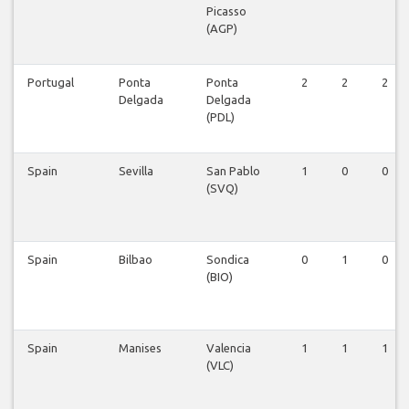
Picasso
(AGP)
Portugal
Ponta
Ponta
2
2
2
Delgada
Delgada
(PDL)
Spain
Sevilla
San Pablo
1
0
0
(SVQ)
Spain
Bilbao
Sondica
0
1
0
(BIO)
Spain
Manises
Valencia
1
1
1
(VLC)