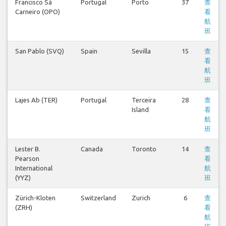
Francisco Sá
Portugal
Porto
37
查
Carneiro (OPO)
看
航
班
San Pablo (SVQ)
Spain
Sevilla
15
查
看
航
班
Lajes Ab (TER)
Portugal
Terceira
28
查
Island
看
航
班
Lester B.
Canada
Toronto
14
查
Pearson
看
International
航
(YYZ)
班
Zürich-Kloten
Switzerland
Zurich
6
查
(ZRH)
看
航