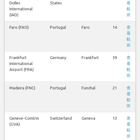
Dulles
States
看
International
航
(IAD)
班
Faro (FAO)
Portugal
Faro
14
查
看
航
班
Frankfurt
Germany
Frankfurt
39
查
International
看
Airport (FRA)
航
班
Madeira (FNC)
Portugal
Funchal
21
查
看
航
班
Geneve-Cointrin
Switzerland
Geneva
13
查
(GVA)
看
航
班