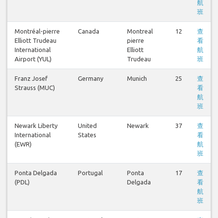
航
班
Montréal-pierre
Canada
Montreal
12
查
Elliott Trudeau
pierre
看
International
Elliott
航
Airport (YUL)
Trudeau
班
Franz Josef
Germany
Munich
25
查
Strauss (MUC)
看
航
班
Newark Liberty
United
Newark
37
查
International
States
看
(EWR)
航
班
Ponta Delgada
Portugal
Ponta
17
查
(PDL)
Delgada
看
航
班