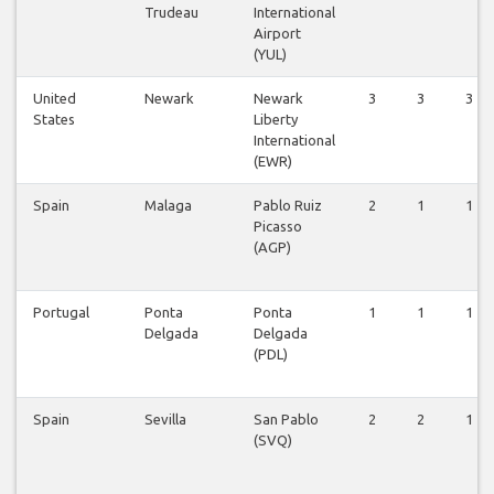
Trudeau
International
Airport
(YUL)
United
Newark
Newark
3
3
3
States
Liberty
International
(EWR)
Spain
Malaga
Pablo Ruiz
2
1
1
Picasso
(AGP)
Portugal
Ponta
Ponta
1
1
1
Delgada
Delgada
(PDL)
Spain
Sevilla
San Pablo
2
2
1
(SVQ)