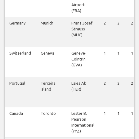
Airport
(FRA)
Germany
Munich
Franz Josef
2
2
2
Strauss
(MUC)
Switzerland
Geneva
Geneve-
1
1
1
Cointrin
(GVA)
Portugal
Terceira
Lajes Ab
2
2
2
Island
(TER)
Canada
Toronto
Lester B.
1
1
1
Pearson
International
(YYZ)