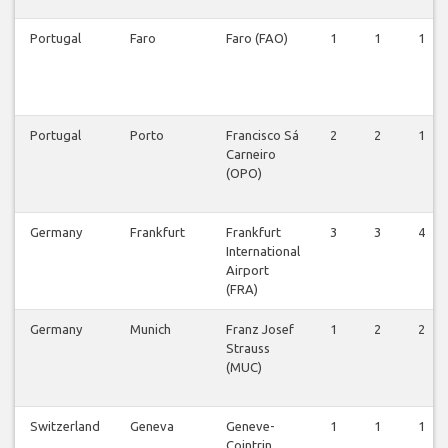
Portugal
Faro
Faro (FAO)
1
1
1
Portugal
Porto
Francisco Sá
2
2
1
Carneiro
(OPO)
Germany
Frankfurt
Frankfurt
3
3
4
International
Airport
(FRA)
Germany
Munich
Franz Josef
1
2
2
Strauss
(MUC)
Switzerland
Geneva
Geneve-
1
1
1
Cointrin