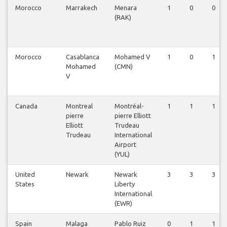
Morocco
Marrakech
Menara
1
0
0
(RAK)
Morocco
Casablanca
Mohamed V
1
0
1
Mohamed
(CMN)
V
Canada
Montreal
Montréal-
1
1
1
pierre
pierre Elliott
Elliott
Trudeau
Trudeau
International
Airport
(YUL)
United
Newark
Newark
3
3
3
States
Liberty
International
(EWR)
Spain
Malaga
Pablo Ruiz
0
1
1