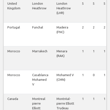
United
London
London
5
5
5
Kingdom
Heathrow
Heathrow
(LHR)
Portugal
Funchal
Madeira
2
2
2
(FNC)
Morocco
Marrakech
Menara
1
1
1
(RAK)
Morocco
Casablanca
Mohamed V
1
0
1
Mohamed
(CMN)
V
Canada
Montreal
Montréal-
1
1
1
pierre
pierre Elliott
Elliott
Trudeau