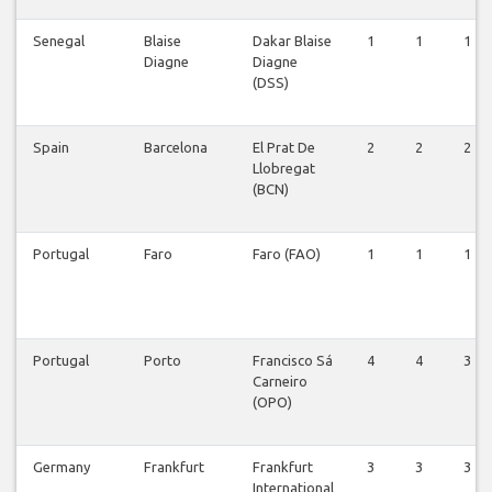
Senegal
Blaise
Dakar Blaise
1
1
1
Diagne
Diagne
(DSS)
Spain
Barcelona
El Prat De
2
2
2
Llobregat
(BCN)
Portugal
Faro
Faro (FAO)
1
1
1
Portugal
Porto
Francisco Sá
4
4
3
Carneiro
(OPO)
Germany
Frankfurt
Frankfurt
3
3
3
International