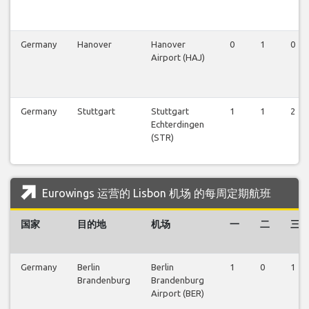
Germany
Hanover
Hanover
0
1
0
Airport (HAJ)
Germany
Stuttgart
Stuttgart
1
1
2
Echterdingen
(STR)
Eurowings 运营的 Lisbon 机场 的每周定期航班
国家
目的地
机场
一
二
三
Germany
Berlin
Berlin
1
0
1
Brandenburg
Brandenburg
Airport (BER)