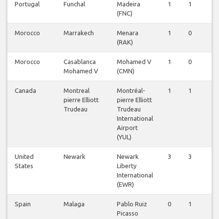
Portugal
Funchal
Madeira
1
1
1
(FNC)
Morocco
Marrakech
Menara
1
0
0
(RAK)
Morocco
Casablanca
Mohamed V
1
0
1
Mohamed V
(CMN)
Canada
Montreal
Montréal-
1
1
1
pierre Elliott
pierre Elliott
Trudeau
Trudeau
International
Airport
(YUL)
United
Newark
Newark
3
3
3
States
Liberty
International
(EWR)
Spain
Malaga
Pablo Ruiz
0
1
1
Picasso