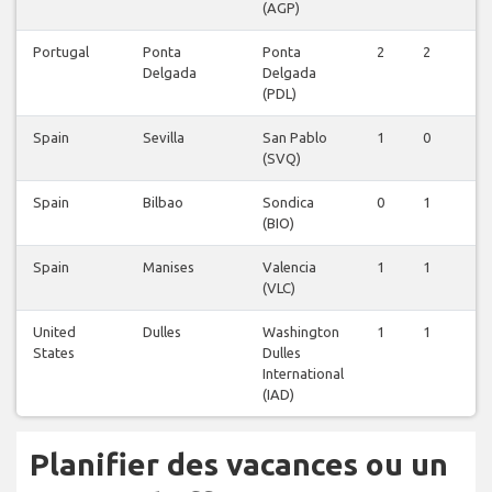
(AGP)
Portugal
Ponta
Ponta
2
2
2
Delgada
Delgada
(PDL)
Spain
Sevilla
San Pablo
1
0
0
(SVQ)
Spain
Bilbao
Sondica
0
1
0
(BIO)
Spain
Manises
Valencia
1
1
1
(VLC)
United
Dulles
Washington
1
1
1
States
Dulles
International
(IAD)
Planifier des vacances ou un