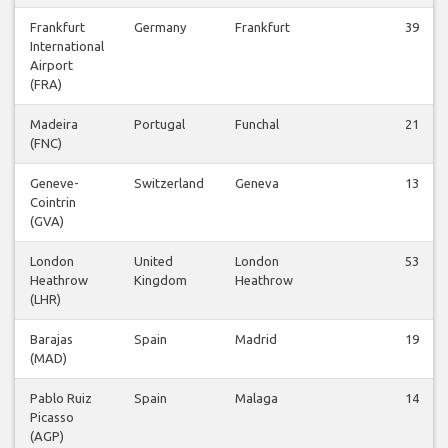
Frankfurt
Germany
Frankfurt
39
International
Airport
(FRA)
Madeira
Portugal
Funchal
21
(FNC)
Geneve-
Switzerland
Geneva
13
Cointrin
(GVA)
London
United
London
53
Heathrow
Kingdom
Heathrow
(LHR)
Barajas
Spain
Madrid
19
(MAD)
Pablo Ruiz
Spain
Malaga
14
Picasso
(AGP)