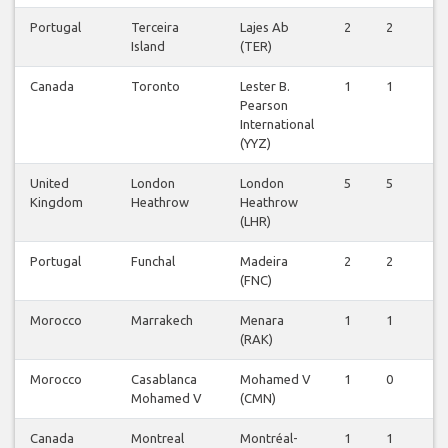
Portugal
Terceira
Lajes Ab
2
2
2
Island
(TER)
Canada
Toronto
Lester B.
1
1
1
Pearson
International
(YYZ)
United
London
London
5
5
5
Kingdom
Heathrow
Heathrow
(LHR)
Portugal
Funchal
Madeira
2
2
2
(FNC)
Morocco
Marrakech
Menara
1
1
1
(RAK)
Morocco
Casablanca
Mohamed V
1
0
1
Mohamed V
(CMN)
Canada
Montreal
Montréal-
1
1
1