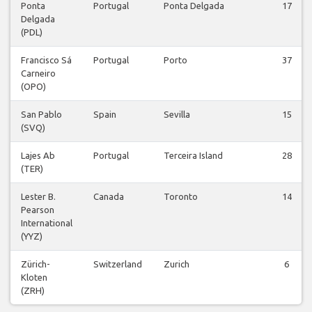
Ponta
Portugal
Ponta Delgada
17
Delgada
(PDL)
Francisco Sá
Portugal
Porto
37
Carneiro
(OPO)
San Pablo
Spain
Sevilla
15
(SVQ)
Lajes Ab
Portugal
Terceira Island
28
(TER)
Lester B.
Canada
Toronto
14
Pearson
International
(YYZ)
Zürich-
Switzerland
Zurich
6
Kloten
(ZRH)