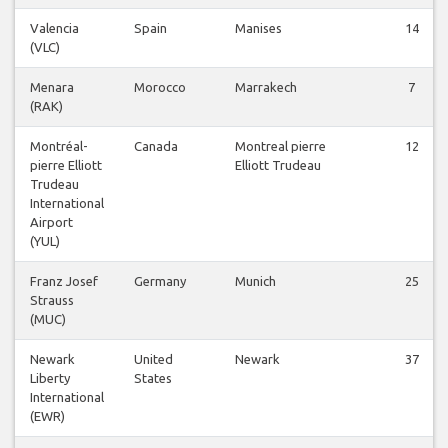
Valencia
Spain
Manises
14
(VLC)
Menara
Morocco
Marrakech
7
(RAK)
Montréal-
Canada
Montreal pierre
12
pierre Elliott
Elliott Trudeau
Trudeau
International
Airport
(YUL)
Franz Josef
Germany
Munich
25
Strauss
(MUC)
Newark
United
Newark
37
Liberty
States
International
(EWR)