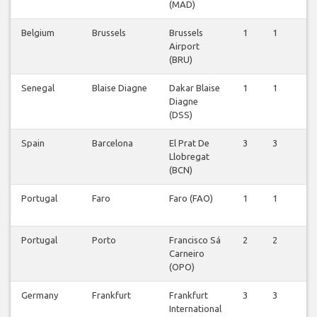
(MAD)
Belgium
Brussels
Brussels
1
1
1
Airport
(BRU)
Senegal
Blaise Diagne
Dakar Blaise
1
1
1
Diagne
(DSS)
Spain
Barcelona
El Prat De
3
3
3
Llobregat
(BCN)
Portugal
Faro
Faro (FAO)
1
1
1
Portugal
Porto
Francisco Sá
2
2
1
Carneiro
(OPO)
Germany
Frankfurt
Frankfurt
3
3
4
International