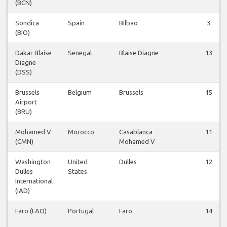
(BCN)
Sondica
Spain
Bilbao
3
(BIO)
Dakar Blaise
Senegal
Blaise Diagne
13
Diagne
(DSS)
Brussels
Belgium
Brussels
15
Airport
(BRU)
Mohamed V
Morocco
Casablanca
11
(CMN)
Mohamed V
Washington
United
Dulles
12
Dulles
States
International
(IAD)
Faro (FAO)
Portugal
Faro
14