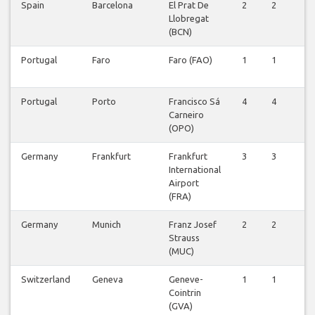
Spain
Barcelona
El Prat De
2
2
2
Llobregat
(BCN)
Portugal
Faro
Faro (FAO)
1
1
1
Portugal
Porto
Francisco Sá
4
4
3
Carneiro
(OPO)
Germany
Frankfurt
Frankfurt
3
3
3
International
Airport
(FRA)
Germany
Munich
Franz Josef
2
2
2
Strauss
(MUC)
Switzerland
Geneva
Geneve-
1
1
1
Cointrin
(GVA)