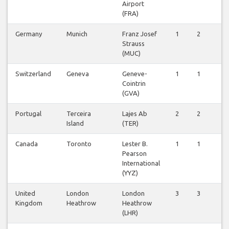
Airport
(FRA)
Germany
Munich
Franz Josef
1
2
2
Strauss
(MUC)
Switzerland
Geneva
Geneve-
1
1
1
Cointrin
(GVA)
Portugal
Terceira
Lajes Ab
2
2
2
Island
(TER)
Canada
Toronto
Lester B.
1
1
1
Pearson
International
(YYZ)
United
London
London
3
3
3
Kingdom
Heathrow
Heathrow
(LHR)