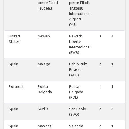
pierre Elliott
pierre Elliott
Trudeau
Trudeau
International
Airport
(YUL)
United
Newark
Newark
3
3
3
States
Liberty
International
(EWR)
Spain
Malaga
Pablo Ruiz
2
1
1
Picasso
(AGP)
Portugal
Ponta
Ponta
1
1
1
Delgada
Delgada
(PDL)
Spain
Sevilla
San Pablo
2
2
1
(SVQ)
Spain
Manises
Valencia
2
1
0