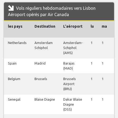
Vols réguliers hebdomadaires vers Lisbon
Aéroport opérés par Air Canada
les pays
Destination
L'aéroport
lu
ma
m
Netherlands
Amsterdam
Amsterdam-
1
1
1
Schiphol
Schiphol
(AMS)
Spain
Madrid
Barajas
1
1
1
(MAD)
Belgium
Brussels
Brussels
1
1
2
Airport
(BRU)
Senegal
Blaise Diagne
Dakar Blaise
1
1
1
Diagne
(DSS)