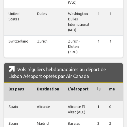
(VLC)
United
Dulles
Washington
1
1
1
States
Dulles
International
(IAD)
Switzerland
Zurich
Zürich-
1
1
1
Kloten
(ZRH)
Vols réguliers hebdomadaires au départ de
Lisbon Aéroport opérés par Air Canada
les pays
Destination
L'aéroport
lu
ma
m
Spain
Alicante
Alicante El
1
0
1
Altet (ALC)
Spain
Madrid
Barajas
2
2
2