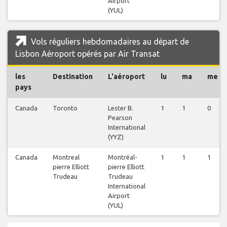
Airport
(YUL)
Vols réguliers hebdomadaires au départ de
Lisbon Aéroport opérés par Air Transat
les
Destination
L'aéroport
lu
ma
me
pays
Canada
Toronto
Lester B.
1
1
0
Pearson
International
(YYZ)
Canada
Montreal
Montréal-
1
1
1
pierre Elliott
pierre Elliott
Trudeau
Trudeau
International
Airport
(YUL)