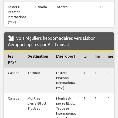
Lester B.
Canada
Toronto
12
Pearson
International
(YYZ)
Vols réguliers hebdomadaires vers Lisbon
Aéroport opérés par Air Transat
les
Destination
L'aéroport
lu
ma
me
pays
Canada
Toronto
Lester B.
1
1
1
Pearson
International
(YYZ)
Canada
Montreal
Montréal-
1
1
1
pierre Elliott
pierre Elliott
Trudeau
Trudeau
International