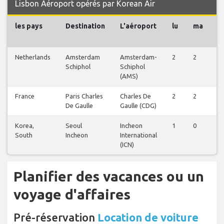
Lisbon Aéroport opérés par Korean Air
les pays
Destination
L'aéroport
lu
ma
m
Netherlands
Amsterdam
Amsterdam-
2
2
2
Schiphol
Schiphol
(AMS)
France
Paris Charles
Charles De
2
2
2
De Gaulle
Gaulle (CDG)
Korea,
Seoul
Incheon
1
0
1
South
Incheon
International
(ICN)
Planifier des vacances ou un
voyage d'affaires
Pré-réservation
Location de voiture