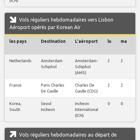
(ICN)
Vols réguliers hebdomadaires vers Lisbon
Aéroport opérés par Korean Air
les pays
Destination
L'aéroport
lu
ma
m
Netherlands
Amsterdam
Amsterdam-
2
2
2
Schiphol
Schiphol
(AMS)
France
Paris Charles
Charles De
2
2
2
De Gaulle
Gaulle (CDG)
Korea,
Seoul
Incheon
0
0
1
South
Incheon
International
(ICN)
Vols réguliers hebdomadaires au départ de