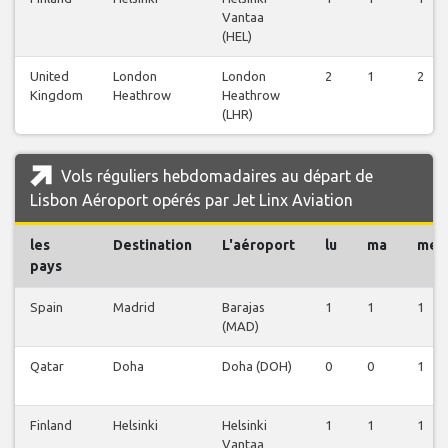
Vantaa
(HEL)
United
London
London
2
1
2
Kingdom
Heathrow
Heathrow
(LHR)
Vols réguliers hebdomadaires au départ de
Lisbon Aéroport opérés par Jet Linx Aviation
les
Destination
L'aéroport
lu
ma
me
pays
Spain
Madrid
Barajas
1
1
1
(MAD)
Qatar
Doha
Doha (DOH)
0
0
1
Finland
Helsinki
Helsinki
1
1
1
Vantaa