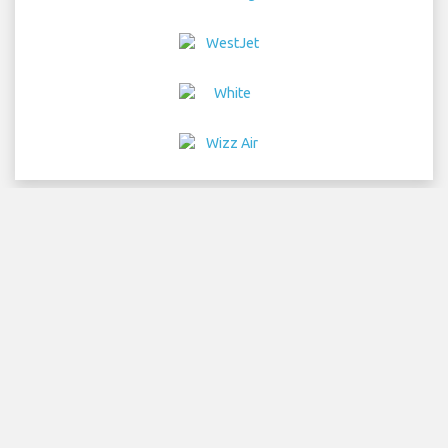
Home
vols
Location de voitures
Transferts
d'aéroport
Parking
Hôtels
Info
Avertissement
Détails de confidentialité
Sitemap
COPYRIGHT © 2026 Try Quantum OU trading as
"TripTQ" and lisbonairportguide.com (also known as
TripTQ Lisbon Aéroport) / All Rights Reserved.
AVERTISSEMENT - ce site n'est pas le site officiel de Lisbon Aéroport