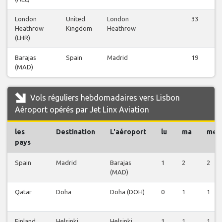
London
United
London
33
Heathrow
Kingdom
Heathrow
(LHR)
Barajas
Spain
Madrid
19
(MAD)
Vols réguliers hebdomadaires vers Lisbon
Aéroport opérés par Jet Linx Aviation
les
Destination
L'aéroport
lu
ma
me
pays
Spain
Madrid
Barajas
1
2
2
(MAD)
Qatar
Doha
Doha (DOH)
0
1
1
Finland
Helsinki
Helsinki
1
1
1