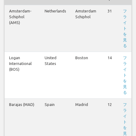
Amsterdam-
Netherlands
Amsterdam
31
フ
Schiphol
Schiphol
ラ
(AMS)
イ
ト
を
見
る
Logan
United
Boston
14
フ
International
States
ラ
(BOS)
イ
ト
を
見
る
Barajas (MAD)
Spain
Madrid
12
フ
ラ
イ
ト
を
見