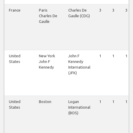
France
Paris
Charles De
3
3
3
Charles De
Gaulle (CDG)
Gaulle
United
New York
John F
1
1
1
States
John F
Kennedy
Kennedy
International
(JFK)
United
Boston
Logan
1
1
1
States
International
(BOS)