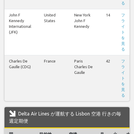
る
John F
United
New York
14
フ
Kennedy
States
John F
ラ
International
Kennedy
イ
(JFK)
ト
を
見
る
Charles De
France
Paris
42
フ
Gaulle (CDG)
Charles De
ラ
Gaulle
イ
ト
を
見
る
Delta Air Lines が運航する Lisbon 空港 行きの毎
週定期便