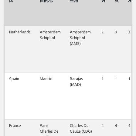
国
目的地
空港
月
火
水
Netherlands
Amsterdam
Amsterdam-
2
3
3
Schiphol
Schiphol
(AMS)
Spain
Madrid
Barajas
1
1
1
(MAD)
France
Paris
Charles De
4
4
4
Charles De
Gaulle (CDG)