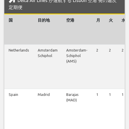
Delta Air Lines が運航する Lisbon 空港 発の週次
定期便
国
目的地
空港
月
火
水
Netherlands
Amsterdam
Amsterdam-
2
2
2
Schiphol
Schiphol
(AMS)
Spain
Madrid
Barajas
1
1
1
(MAD)