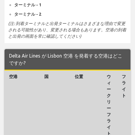
ターミナル - 1
ターミナル - 2
(注: 到着ターミナルと出発ターミナルはさまざまな理由で変更
される可能性があり、変更される場合もあります。空港の到着
と出発の画面を常に確認してください)
Delta Air Lines が Lisbon 空港 を発着する空港はどこ
ですか?
空港
国
位置
ウ
フ
ィ
ラ
ー
イ
ク
ト
リ
ー
フ
ラ
イ
ト