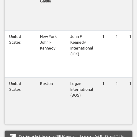
Gaulle
United
New York
John F
1
1
1
States
John F
Kennedy
Kennedy
International
(JFK)
United
Boston
Logan
1
1
1
States
International
(BOS)