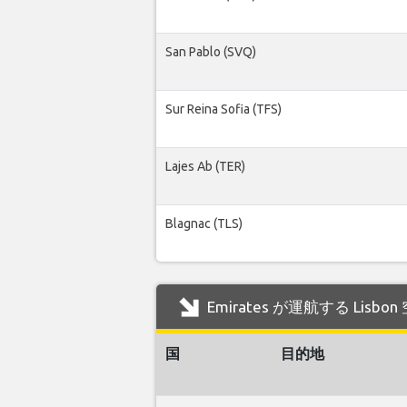
San Pablo (SVQ)
Sur Reina Sofia (TFS)
Lajes Ab (TER)
Blagnac (TLS)
Emirates が運航する Lis
国
目的地