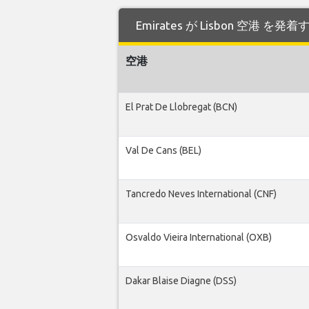
Emirates が Lisbon 空港 
空港
El Prat De Llobregat (BCN)
Val De Cans (BEL)
Tancredo Neves International (CNF)
Osvaldo Vieira International (OXB)
Dakar Blaise Diagne (DSS)