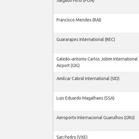
Salgado Filho (POA)
Francisco Mendes (RAI)
Guararapes International (REC)
Galeão–antonio Carlos Jobim International
Airport (GIG)
Amilcar Cabral International (SID)
Luis Eduardo Magalhaes (SSA)
Aeroporto Internacional Guarulhos (GRU)
San Pedro (VXE)