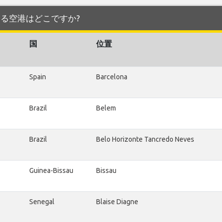
を発着する空港はどこですか?
国
位置
Spain
Barcelona
Brazil
Belem
Brazil
Belo Horizonte Tancredo Neves
Guinea-Bissau
Bissau
Senegal
Blaise Diagne