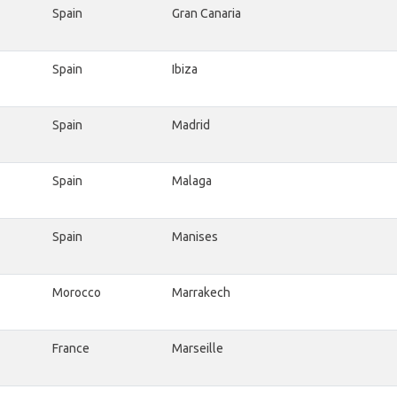
Spain
Gran Canaria
Spain
Ibiza
Spain
Madrid
Spain
Malaga
Spain
Manises
Morocco
Marrakech
France
Marseille