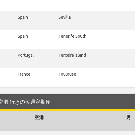
Spain
Sevilla
Spain
Tenerife South
Portugal
Terceira Island
France
Toulouse
bon 空港 行きの毎週定期便
空港
月