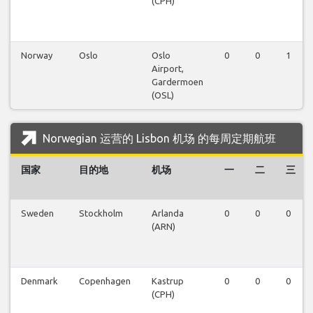
(CPH)
Norway
Oslo
Oslo
0
0
1
Airport,
Gardermoen
(OSL)
Norwegian 运营的 Lisbon 机场 的每周定期航班
国家
目的地
机场
一
二
三
Sweden
Stockholm
Arlanda
0
0
0
(ARN)
Denmark
Copenhagen
Kastrup
0
0
0
(CPH)