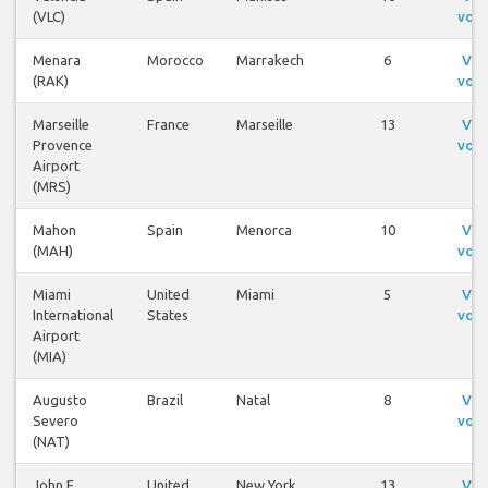
(VLC)
voo
Menara
Morocco
Marrakech
6
Ver
(RAK)
voo
Marseille
France
Marseille
13
Ver
Provence
voo
Airport
(MRS)
Mahon
Spain
Menorca
10
Ver
(MAH)
voo
Miami
United
Miami
5
Ver
International
States
voo
Airport
(MIA)
Augusto
Brazil
Natal
8
Ver
Severo
voo
(NAT)
John F
United
New York
13
Ver