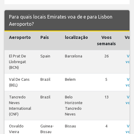
Para quais locais Emirates voa de e para Lisbon
Aeroporto?
Aeroporto
País
localização
Voos
Voo
semanais
El Prat De
Spain
Barcelona
26
Ver
Llobregat
voo
(BCN)
Val De Cans
Brazil
Belem
5
Ver
(BEL)
voo
Tancredo
Brazil
Belo
13
Ver
Neves
Horizonte
voo
International
Tancredo
(CNF)
Neves
Osvaldo
Guinea-
Bissau
4
Ver
Vieira
Bissau
voo