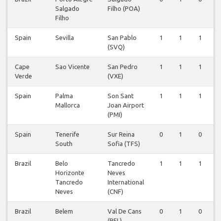
Salgado
Filho (POA)
Filho
Spain
Sevilla
San Pablo
1
1
1
(SVQ)
Cape
Sao Vicente
San Pedro
1
1
1
Verde
(VXE)
Spain
Palma
Son Sant
1
1
1
Mallorca
Joan Airport
(PMI)
Spain
Tenerife
Sur Reina
0
1
0
South
Sofia (TFS)
Brazil
Belo
Tancredo
1
1
1
Horizonte
Neves
Tancredo
International
Neves
(CNF)
Brazil
Belem
Val De Cans
0
1
0
(BEL)