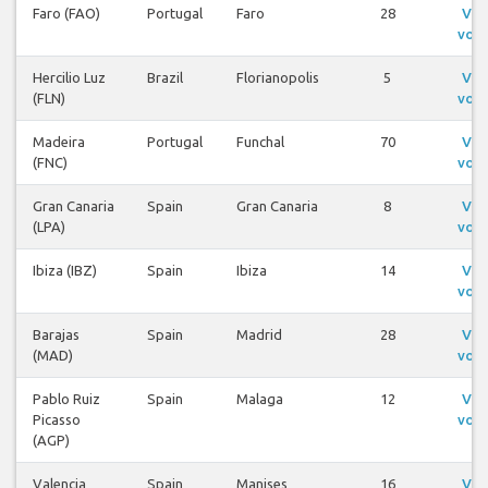
Faro (FAO)
Portugal
Faro
28
Ver
voo
Hercilio Luz
Brazil
Florianopolis
5
Ver
(FLN)
voo
Madeira
Portugal
Funchal
70
Ver
(FNC)
voo
Gran Canaria
Spain
Gran Canaria
8
Ver
(LPA)
voo
Ibiza (IBZ)
Spain
Ibiza
14
Ver
voo
Barajas
Spain
Madrid
28
Ver
(MAD)
voo
Pablo Ruiz
Spain
Malaga
12
Ver
Picasso
voo
(AGP)
Valencia
Spain
Manises
16
Ver