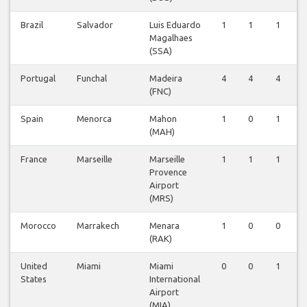
Brazil
Salvador
Luis Eduardo
1
1
1
Magalhaes
(SSA)
Portugal
Funchal
Madeira
4
4
4
(FNC)
Spain
Menorca
Mahon
1
0
1
(MAH)
France
Marseille
Marseille
1
1
1
Provence
Airport
(MRS)
Morocco
Marrakech
Menara
1
0
0
(RAK)
United
Miami
Miami
0
0
1
States
International
Airport
(MIA)