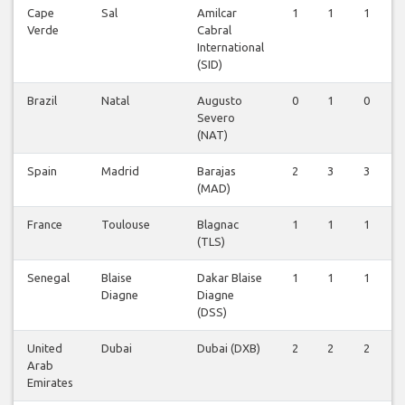
Cape
Sal
Amilcar
1
1
1
Verde
Cabral
International
(SID)
Brazil
Natal
Augusto
0
1
0
Severo
(NAT)
Spain
Madrid
Barajas
2
3
3
(MAD)
France
Toulouse
Blagnac
1
1
1
(TLS)
Senegal
Blaise
Dakar Blaise
1
1
1
Diagne
Diagne
(DSS)
United
Dubai
Dubai (DXB)
2
2
2
Arab
Emirates