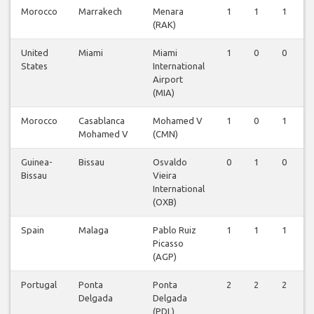
Morocco
Marrakech
Menara
1
1
1
(RAK)
United
Miami
Miami
1
0
0
States
International
Airport
(MIA)
Morocco
Casablanca
Mohamed V
1
0
1
Mohamed V
(CMN)
Guinea-
Bissau
Osvaldo
0
1
0
Bissau
Vieira
International
(OXB)
Spain
Malaga
Pablo Ruiz
1
1
1
Picasso
(AGP)
Portugal
Ponta
Ponta
2
2
2
Delgada
Delgada
(PDL)