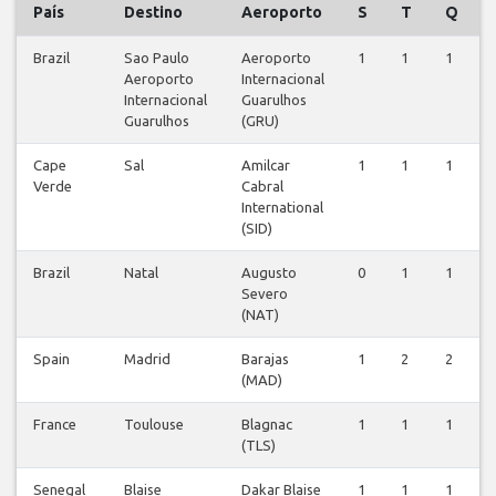
País
Destino
Aeroporto
S
T
Q
Brazil
Sao Paulo
Aeroporto
1
1
1
Aeroporto
Internacional
Internacional
Guarulhos
Guarulhos
(GRU)
Cape
Sal
Amilcar
1
1
1
Verde
Cabral
International
(SID)
Brazil
Natal
Augusto
0
1
1
Severo
(NAT)
Spain
Madrid
Barajas
1
2
2
(MAD)
France
Toulouse
Blagnac
1
1
1
(TLS)
Senegal
Blaise
Dakar Blaise
1
1
1