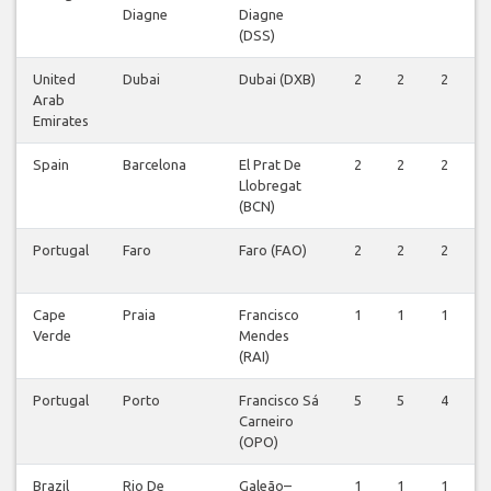
Diagne
Diagne
(DSS)
United
Dubai
Dubai (DXB)
2
2
2
Arab
Emirates
Spain
Barcelona
El Prat De
2
2
2
Llobregat
(BCN)
Portugal
Faro
Faro (FAO)
2
2
2
Cape
Praia
Francisco
1
1
1
Verde
Mendes
(RAI)
Portugal
Porto
Francisco Sá
5
5
4
Carneiro
(OPO)
Brazil
Rio De
Galeão–
1
1
1