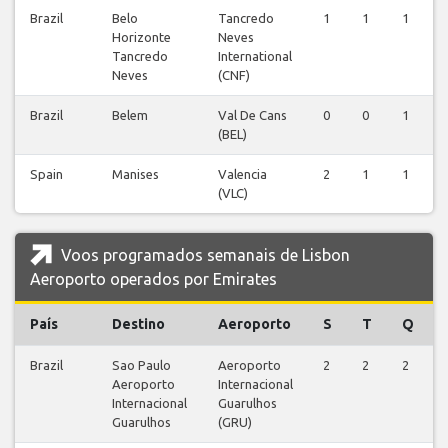
Brazil
Belo
Tancredo
1
1
1
Horizonte
Neves
Tancredo
International
Neves
(CNF)
Brazil
Belem
Val De Cans
0
0
1
(BEL)
Spain
Manises
Valencia
2
1
1
(VLC)
Voos programados semanais de Lisbon
Aeroporto operados por Emirates
País
Destino
Aeroporto
S
T
Q
Brazil
Sao Paulo
Aeroporto
2
2
2
Aeroporto
Internacional
Internacional
Guarulhos
Guarulhos
(GRU)