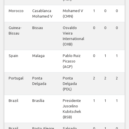
Morocco
Casablanca
Mohamed V
1
0
0
Mohamed V
(CMN)
Guinea-
Bissau
Osvaldo
0
0
0
Bissau
Vieira
International
(OXB)
Spain
Malaga
Pablo Ruiz
0
1
1
Picasso
(AGP)
Portugal
Ponta
Ponta
2
2
2
Delgada
Delgada
(PDL)
Brazil
Brasília
Presidente
1
1
1
Juscelino
Kubitschek
(BSB)
Brazil
Porto Alegre
Salgado
0
1
0