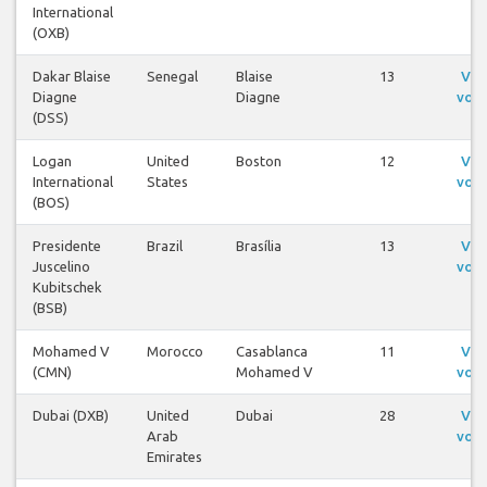
International
(OXB)
Dakar Blaise
Senegal
Blaise
13
Ver
Diagne
Diagne
voo
(DSS)
Logan
United
Boston
12
Ver
International
States
voo
(BOS)
Presidente
Brazil
Brasília
13
Ver
Juscelino
voo
Kubitschek
(BSB)
Mohamed V
Morocco
Casablanca
11
Ver
(CMN)
Mohamed V
voo
Dubai (DXB)
United
Dubai
28
Ver
Arab
voo
Emirates