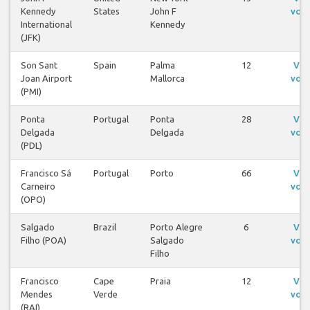
Kennedy
States
John F
voo
International
Kennedy
(JFK)
Son Sant
Spain
Palma
12
Ver
Joan Airport
Mallorca
voo
(PMI)
Ponta
Portugal
Ponta
28
Ver
Delgada
Delgada
voo
(PDL)
Francisco Sá
Portugal
Porto
66
Ver
Carneiro
voo
(OPO)
Salgado
Brazil
Porto Alegre
6
Ver
Filho (POA)
Salgado
voo
Filho
Francisco
Cape
Praia
12
Ver
Mendes
Verde
voo
(RAI)