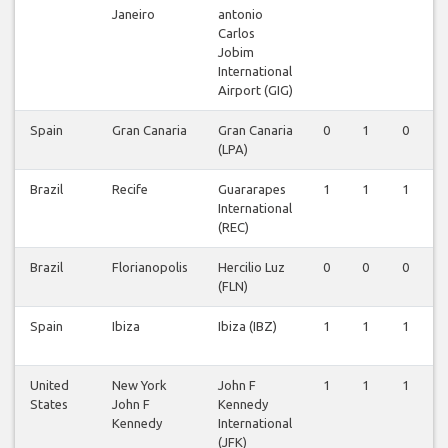
Janeiro
antonio
Carlos
Jobim
International
Airport (GIG)
Spain
Gran Canaria
Gran Canaria
0
1
0
(LPA)
Brazil
Recife
Guararapes
1
1
1
International
(REC)
Brazil
Florianopolis
Hercilio Luz
0
0
0
(FLN)
Spain
Ibiza
Ibiza (IBZ)
1
1
1
United
New York
John F
1
1
1
States
John F
Kennedy
Kennedy
International
(JFK)