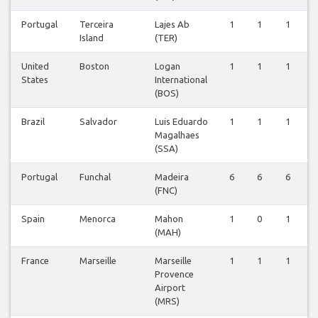
Portugal
Terceira
Lajes Ab
1
1
1
Island
(TER)
United
Boston
Logan
1
1
1
States
International
(BOS)
Brazil
Salvador
Luis Eduardo
1
1
1
Magalhaes
(SSA)
Portugal
Funchal
Madeira
6
6
6
(FNC)
Spain
Menorca
Mahon
1
0
1
(MAH)
France
Marseille
Marseille
1
1
1
Provence
Airport
(MRS)