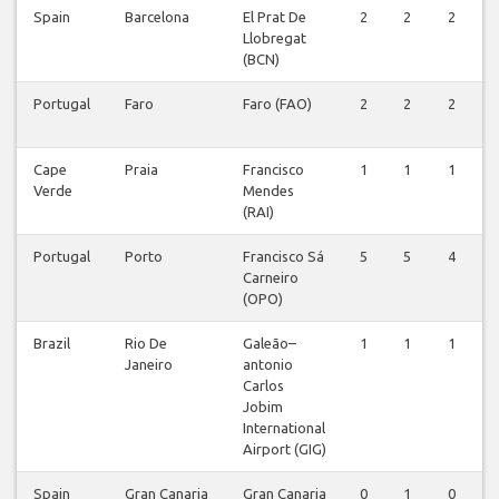
Spain
Barcelona
El Prat De
2
2
2
Llobregat
(BCN)
Portugal
Faro
Faro (FAO)
2
2
2
Cape
Praia
Francisco
1
1
1
Verde
Mendes
(RAI)
Portugal
Porto
Francisco Sá
5
5
4
Carneiro
(OPO)
Brazil
Rio De
Galeão–
1
1
1
Janeiro
antonio
Carlos
Jobim
International
Airport (GIG)
Spain
Gran Canaria
Gran Canaria
0
1
0