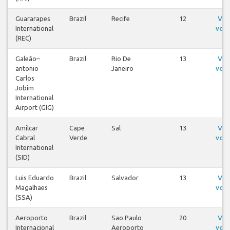
Guararapes
Brazil
Recife
12
Ver
International
voo
(REC)
Galeão–
Brazil
Rio De
13
Ver
antonio
Janeiro
voo
Carlos
Jobim
International
Airport (GIG)
Amilcar
Cape
Sal
13
Ver
Cabral
Verde
voo
International
(SID)
Luis Eduardo
Brazil
Salvador
13
Ver
Magalhaes
voo
(SSA)
Aeroporto
Brazil
Sao Paulo
20
Ver
Internacional
Aeroporto
voo