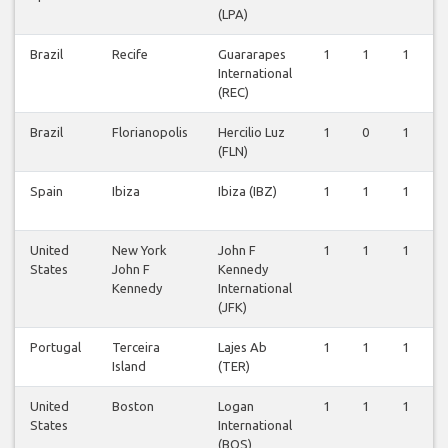
(LPA)
Brazil
Recife
Guararapes
1
1
1
International
(REC)
Brazil
Florianopolis
Hercilio Luz
1
0
1
(FLN)
Spain
Ibiza
Ibiza (IBZ)
1
1
1
United
New York
John F
1
1
1
States
John F
Kennedy
Kennedy
International
(JFK)
Portugal
Terceira
Lajes Ab
1
1
1
Island
(TER)
United
Boston
Logan
1
1
1
States
International
(BOS)