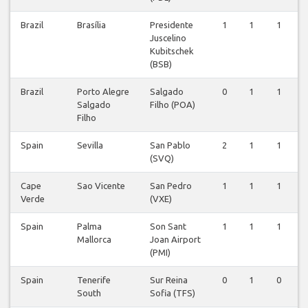
Brazil
Brasília
Presidente
1
1
1
Juscelino
Kubitschek
(BSB)
Brazil
Porto Alegre
Salgado
0
1
1
Salgado
Filho (POA)
Filho
Spain
Sevilla
San Pablo
2
1
1
(SVQ)
Cape
Sao Vicente
San Pedro
1
1
1
Verde
(VXE)
Spain
Palma
Son Sant
1
1
1
Mallorca
Joan Airport
(PMI)
Spain
Tenerife
Sur Reina
0
1
0
South
Sofia (TFS)