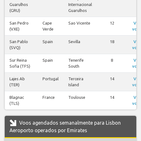
Guarulhos
Internacional
(GRU)
Guarulhos
San Pedro
Cape
Sao Vicente
12
Ver
(VXE)
Verde
voo
San Pablo
Spain
Sevilla
18
Ver
(SVQ)
voo
Sur Reina
Spain
Tenerife
8
Ver
Sofia (TFS)
South
voo
Lajes Ab
Portugal
Terceira
14
Ver
(TER)
Island
voo
Blagnac
France
Toulouse
14
Ver
(TLS)
voo
Voos agendados semanalmente para Lisbon
Aeroporto operados por Emirates