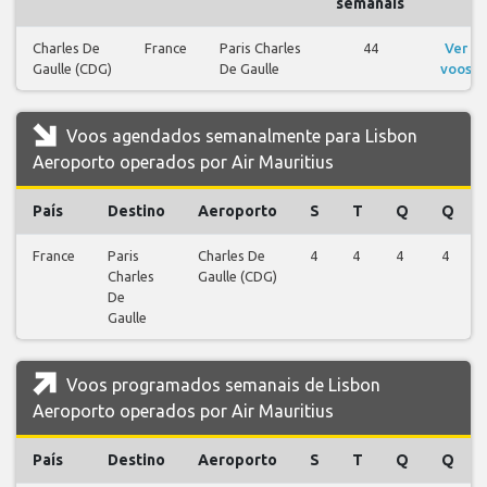
semanais
Charles De
France
Paris Charles
44
Ver
Gaulle (CDG)
De Gaulle
voos
Voos agendados semanalmente para Lisbon
Aeroporto operados por Air Mauritius
País
Destino
Aeroporto
S
T
Q
Q
France
Paris
Charles De
4
4
4
4
Charles
Gaulle (CDG)
De
Gaulle
Voos programados semanais de Lisbon
Aeroporto operados por Air Mauritius
País
Destino
Aeroporto
S
T
Q
Q