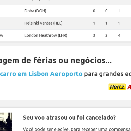
Doha (DOH)
0
0
1
Helsinki Vantaa (HEL)
1
1
1
ow
London Heathrow (LHR)
3
3
4
gem de férias ou negócios...
 carro em Lisbon Aeroporto
para grandes e
Seu voo atrasou ou foi cancelado?
Você pode ser elegível para receber uma compens