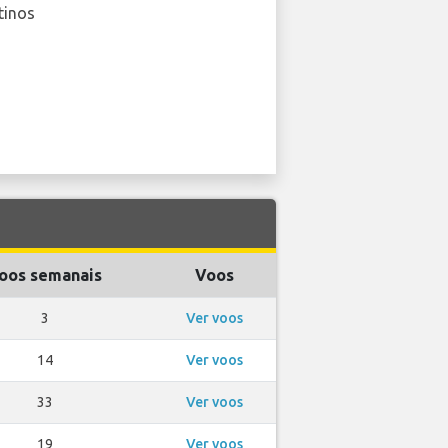
tinos
oos semanais
Voos
3
Ver voos
14
Ver voos
33
Ver voos
19
Ver voos