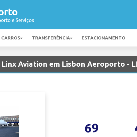
orto
orto e Serviços
E CARROS
TRANSFERÊNCIA
ESTACIONAMENTO
Linx Aviation em Lisbon Aeroporto - L
69