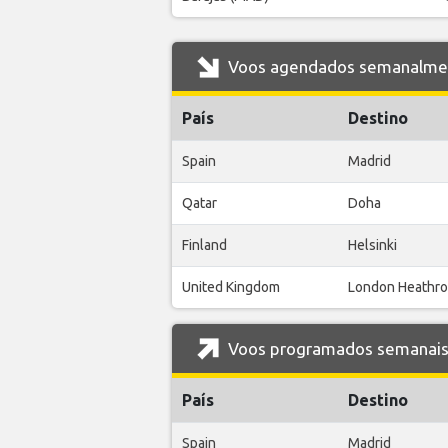
Voos agendados semanalmente
País
Destino
Spain
Madrid
Qatar
Doha
Finland
Helsinki
United Kingdom
London Heathr
Voos programados semanais d
País
Destino
Spain
Madrid