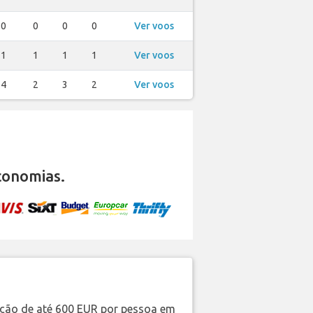
0
0
0
0
Ver voos
1
1
1
1
Ver voos
4
2
3
2
Ver voos
conomias.
ação de até 600 EUR por pessoa em