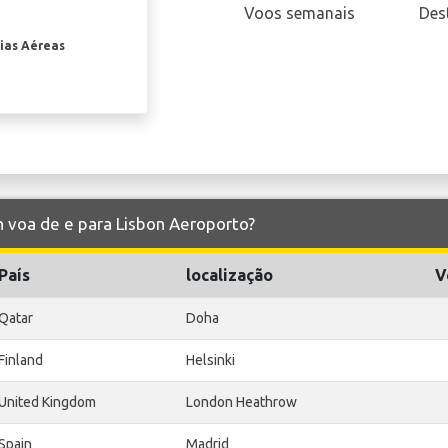
Voos semanais
Des
ias Aéreas
on voa de e para Lisbon Aeroporto?
País
localização
V
Qatar
Doha
Finland
Helsinki
United Kingdom
London Heathrow
Spain
Madrid