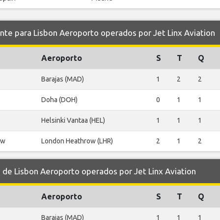
 para Lisbon Aeroporto operados por Jet Linx Aviation
Aeroporto
S
T
Q
Barajas (MAD)
1
2
2
Doha (DOH)
0
1
1
Helsinki Vantaa (HEL)
1
1
1
ow
London Heathrow (LHR)
2
1
2
e Lisbon Aeroporto operados por Jet Linx Aviation
Aeroporto
S
T
Q
Barajas (MAD)
1
1
1