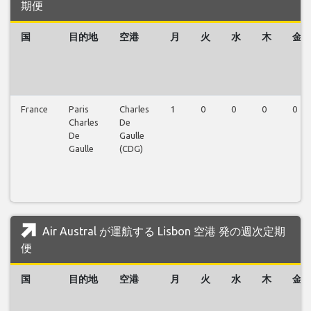
期便
国
目的地
空港
月
火
水
木
金
France
Paris
Charles
1
0
0
0
0
Charles
De
De
Gaulle
Gaulle
(CDG)
Air Austral が運航する Lisbon 空港 発の週次定期
便
国
目的地
空港
月
火
水
木
金