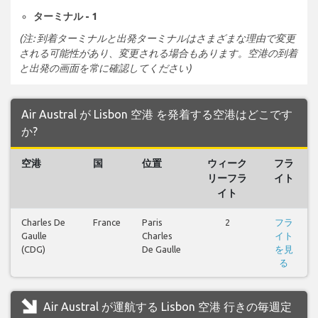
ターミナル - 1
(注: 到着ターミナルと出発ターミナルはさまざまな理由で変更
される可能性があり、変更される場合もあります。空港の到着
と出発の画面を常に確認してください)
Air Austral が Lisbon 空港 を発着する空港はどこです
か?
空港
国
位置
ウィーク
フラ
リーフラ
イト
イト
Charles De
France
Paris
2
フラ
Gaulle
Charles
イト
(CDG)
De Gaulle
を見
る
Air Austral が運航する Lisbon 空港 行きの毎週定