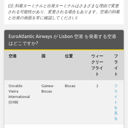
(注: 到着ターミナルと出発ターミナルはさまざまな理由で変更
される可能性があり、変更される場合もあります。空港の到着
と出発の画面を常に確認してください)
EuroAtlantic Airways が Lisbon 空港 を発着する空港
はどこですか?
空港
国
位置
ウィー
フ
クリー
ラ
フライ
イ
ト
ト
Osvaldo
Guinea-
Bissau
2
フ
Vieira
Bissau
ラ
International
イ
(OXB)
ト
を
見
る