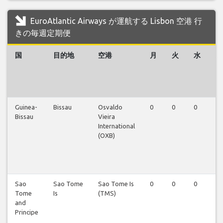
EuroAtlantic Airways が運航する Lisbon 空港 行
きの毎週定期便
国
目的地
空港
月
火
水
木
Guinea-
Bissau
Osvaldo
0
0
0
0
Bissau
Vieira
International
(OXB)
Sao
Sao Tome
Sao Tome Is
0
0
0
0
Tome
Is
(TMS)
and
Principe