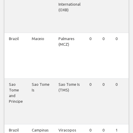
International
(OXB)
Brazil
Maceio
Palmares
0
0
0
0
(MCZ)
Sao
Sao Tome
Sao Tome Is
0
0
0
0
Tome
Is
(TMS)
and
Principe
Brazil
Campinas
Viracopos
0
0
1
0