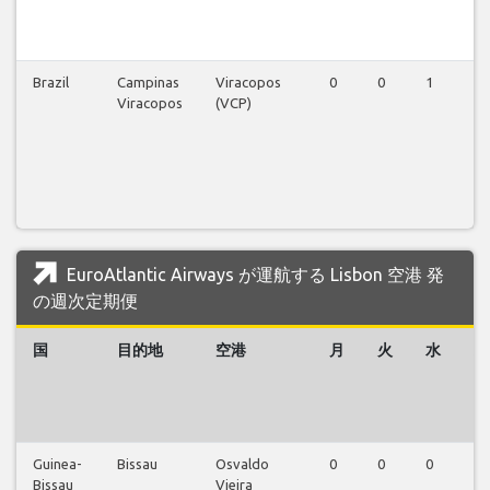
Brazil
Campinas
Viracopos
0
0
1
1
Viracopos
(VCP)
EuroAtlantic Airways が運航する Lisbon 空港 発
の週次定期便
国
目的地
空港
月
火
水
木
Guinea-
Bissau
Osvaldo
0
0
0
0
Bissau
Vieira