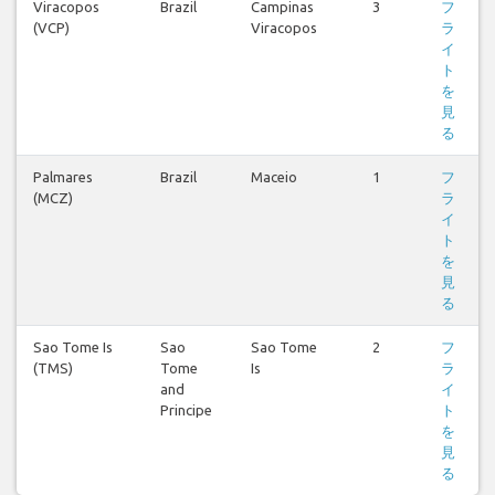
Viracopos
Brazil
Campinas
3
フ
(VCP)
Viracopos
ラ
イ
ト
を
見
る
Palmares
Brazil
Maceio
1
フ
(MCZ)
ラ
イ
ト
を
見
る
Sao Tome Is
Sao
Sao Tome
2
フ
(TMS)
Tome
Is
ラ
and
イ
Principe
ト
を
見
る