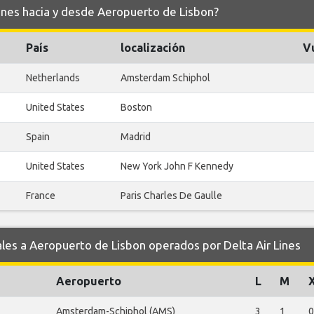
Lines hacia y desde Aeropuerto de Lisbon?
País
localización
V
Netherlands
Amsterdam Schiphol
United States
Boston
Spain
Madrid
United States
New York John F Kennedy
France
Paris Charles De Gaulle
s a Aeropuerto de Lisbon operados por Delta Air Lines
Aeropuerto
L
M
Amsterdam-Schiphol (AMS)
3
1
0