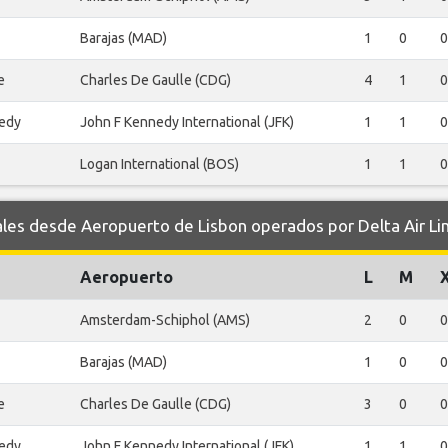
Barajas (MAD)
1
0
0
e
Charles De Gaulle (CDG)
4
1
0
edy
John F Kennedy International (JFK)
1
1
0
Logan International (BOS)
1
1
0
s desde Aeropuerto de Lisbon operados por Delta Air Li
Aeropuerto
L
M
Amsterdam-Schiphol (AMS)
2
0
0
Barajas (MAD)
1
0
0
e
Charles De Gaulle (CDG)
3
0
0
edy
John F Kennedy International (JFK)
1
1
0