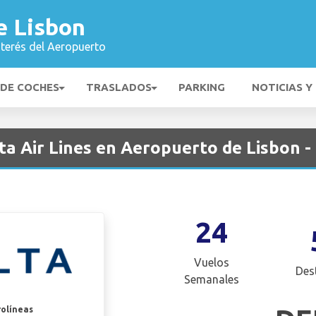
e Lisbon
nterés del Aeropuerto
 DE COCHES
TRASLADOS
PARKING
NOTICIAS Y
a Air Lines en Aeropuerto de Lisbon - 
24
Vuelos
Des
Semanales
rolíneas