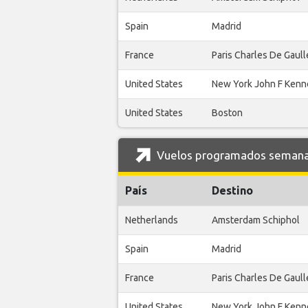
Spain
Madrid
France
Paris Charles De Gaull
United States
New York John F Kenn
United States
Boston
Vuelos programados semanale
País
Destino
Netherlands
Amsterdam Schiphol
Spain
Madrid
France
Paris Charles De Gaull
United States
New York John F Kenn