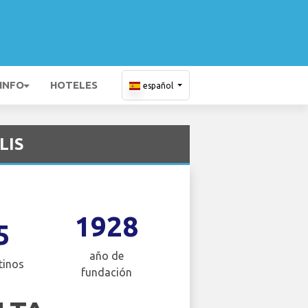
 INFO
HOTELES
español
LIS
1928
5
año de
tinos
fundación