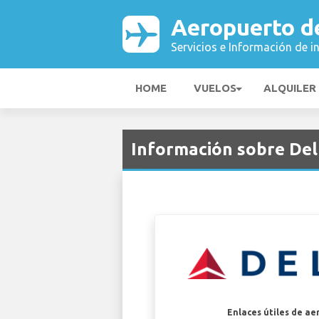
Aeropuerto d
Servicios e Información de i
HOME
VUELOS
ALQUILER
Información sobre Delt
Enlaces útiles de ae