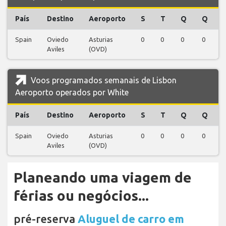
País
Destino
Aeroporto
S
T
Q
Q
Spain
Oviedo
Asturias
0
0
0
0
Aviles
(OVD)
Voos programados semanais de Lisbon
Aeroporto operados por White
País
Destino
Aeroporto
S
T
Q
Q
Spain
Oviedo
Asturias
0
0
0
0
Aviles
(OVD)
Planeando uma viagem de
férias ou negócios...
pré-reserva
Aluguel de carro em