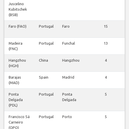
Juscelino
Kubitschek
(BSB)
Faro (FAO)
Portugal
Faro
15
Madeira
Portugal
Funchal
13
(FNC)
Hangzhou
China
Hangzhou
4
(HGH)
Barajas
Spain
Madrid
4
(MAD)
Ponta
Portugal
Ponta
5
Delgada
Delgada
(PDL)
Francisco Sá
Portugal
Porto
5
Carneiro
(OPO)