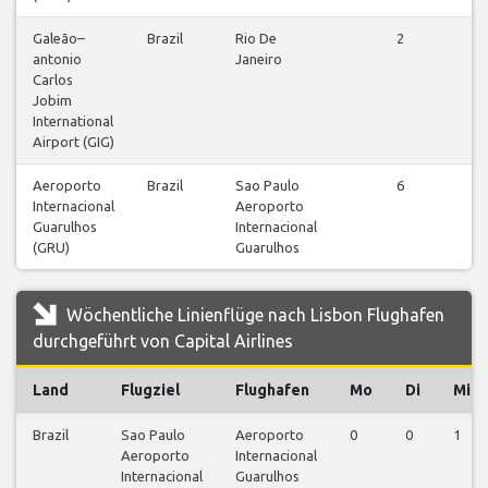
Galeão–
Brazil
Rio De
2
antonio
Janeiro
Carlos
Jobim
International
Airport (GIG)
Aeroporto
Brazil
Sao Paulo
6
Internacional
Aeroporto
Guarulhos
Internacional
(GRU)
Guarulhos
Wöchentliche Linienflüge nach Lisbon Flughafen
durchgeführt von Capital Airlines
Land
Flugziel
Flughafen
Mo
Di
Mi
Brazil
Sao Paulo
Aeroporto
0
0
1
Aeroporto
Internacional
Internacional
Guarulhos