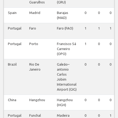
Guarulhos
(GRU)
Spain
Madrid
Barajas
0
0
0
(MAD)
Portugal
Faro
Faro (FAO)
1
1
1
Portugal
Porto
Francisco Sá
1
0
0
Carneiro
(OPO)
Brazil
Rio De
Galeão–
0
0
0
Janeiro
antonio
Carlos
Jobim
International
Airport (GIG)
China
Hangzhou
Hangzhou
0
0
0
(HGH)
Portugal
Funchal
Madeira
0
0
1