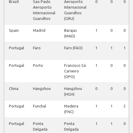
Brazil
Sao Paulo
Aeroporto
0
0
0
Aeroporto
Internacional
Internacional
Guarulhos
Guarulhos
(GRU)
Spain
Madrid
Barajas
1
0
0
(MAD)
Portugal
Faro
Faro (FAO)
1
1
1
Portugal
Porto
Francisco Sá
1
0
0
Carneiro
(OPO)
China
Hangzhou
Hangzhou
0
0
0
(HGH)
Portugal
Funchal
Madeira
1
1
2
(FNC)
Portugal
Ponta
Ponta
1
1
0
Delgada
Delgada