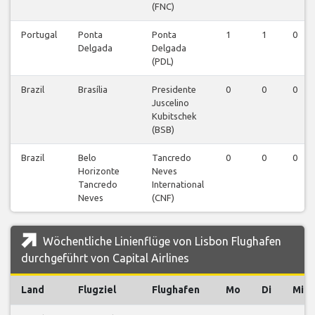
(FNC)
Portugal
Ponta
Ponta
1
1
0
Delgada
Delgada
(PDL)
Brazil
Brasília
Presidente
0
0
0
Juscelino
Kubitschek
(BSB)
Brazil
Belo
Tancredo
0
0
0
Horizonte
Neves
Tancredo
International
Neves
(CNF)
Wöchentliche Linienflüge von Lisbon Flughafen
durchgeführt von Capital Airlines
Land
Flugziel
Flughafen
Mo
Di
Mi