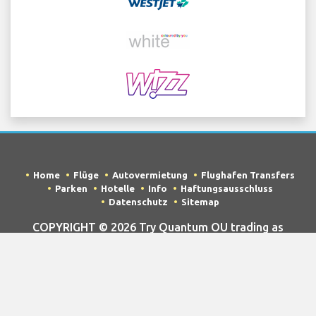
Home
Flüge
Autovermietung
Flughafen Transfers
Parken
Hotelle
Info
Haftungsausschluss
Datenschutz
Sitemap
COPYRIGHT © 2026 Try Quantum OU trading as
"TripTQ" and lisbonairportguide.com (also known as
TripTQ Lisbon Flughafen) / All Rights Reserved.
HAFTUNGSAUSSCHLUSS – Diese Seite ist nicht die offizielle Internet
Seite von Lisbon Flughafen