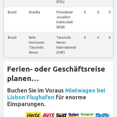
(PDL)
Brazil
Brasília
Presidente
0
0
0
Juscelino
Kubitschek
(BSB)
Brazil
Belo
Tancredo
0
0
0
Horizonte
Neves
Tancredo
International
Neves
(CNF)
Ferien- oder Geschäftsreise
planen…
Buchen Sie im Voraus
Mietwagen bei
Lisbon Flughafen
für enorme
Einsparungen.