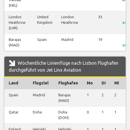
(HEL)
London
United
London
33
Fl
Heathrow
Kingdom
Heathrow
anz
(LHR)
Barajas
Spain
Madrid
19
Fl
(MAD)
anz
Wöchentliche Linienflüge nach Lisbon Flughafen
durchgeführt von Jet Linx Aviation
Land
Flugziel
Flughafen
Mo
Di
Mi
Spain
Madrid
Barajas
1
2
2
2
(MAD)
Qatar
Doha
Doha
0
1
1
0
(DOH)
Finland
Helsinki
Helsinki
1
1
1
1