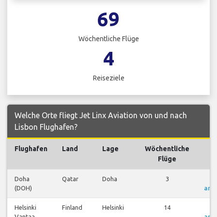
69
Wöchentliche Flüge
4
Reiseziele
Welche Orte fliegt Jet Linx Aviation von und nach
Lisbon Flughafen?
Flughafen
Land
Lage
Wöchentliche
Fl
Flüge
Doha
Qatar
Doha
3
Fl
(DOH)
anz
Helsinki
Finland
Helsinki
14
Fl
Vantaa
anz