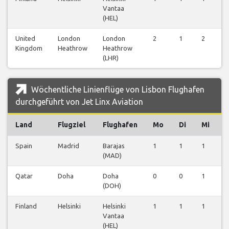
Vantaa
(HEL)
United
London
London
2
1
2
2
Kingdom
Heathrow
Heathrow
(LHR)
Wöchentliche Linienflüge von Lisbon Flughafen
durchgeführt von Jet Linx Aviation
Land
Flugziel
Flughafen
Mo
Di
Mi
Spain
Madrid
Barajas
1
1
1
1
(MAD)
Qatar
Doha
Doha
0
0
1
0
(DOH)
Finland
Helsinki
Helsinki
1
1
1
1
Vantaa
(HEL)