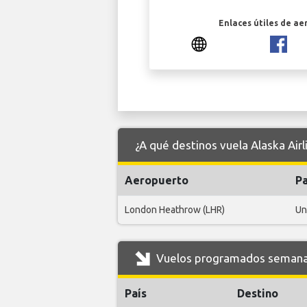
Enlaces útiles de ae
¿A qué destinos vuela Alaska Air
Aeropuerto
Pa
London Heathrow (LHR)
Un
Vuelos programados semanale
País
Destino