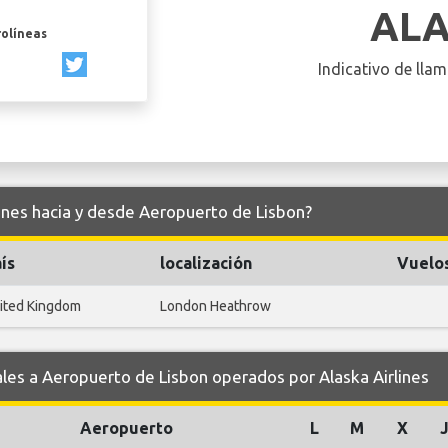
AL
rolíneas
Indicativo de llam
lines hacia y desde Aeropuerto de Lisbon?
ís
localización
Vuelo
ited Kingdom
London Heathrow
s a Aeropuerto de Lisbon operados por Alaska Airlines
Aeropuerto
L
M
X