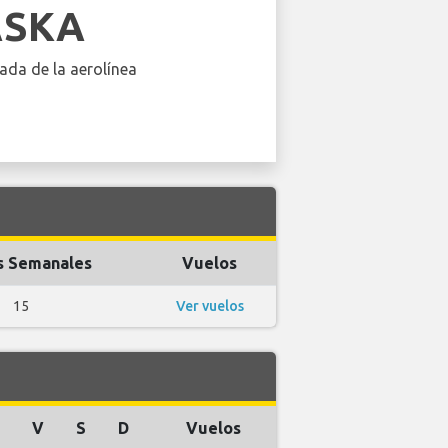
ASKA
ada de la aerolínea
s Semanales
Vuelos
15
Ver vuelos
J
V
S
D
Vuelos