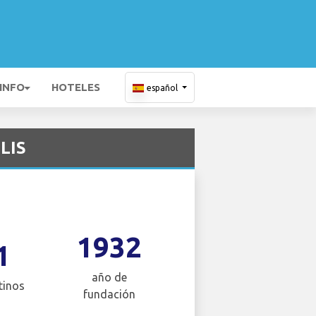
 INFO
HOTELES
español
 LIS
1932
1
año de
tinos
fundación