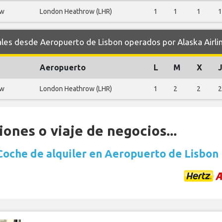
ow
London Heathrow (LHR)
1
1
1
1
s desde Aeropuerto de Lisbon operados por Alaska Airli
Aeropuerto
L
M
X
ow
London Heathrow (LHR)
1
2
2
2
ones o viaje de negocios...
Coche de alquiler en Aeropuerto de Lisbon