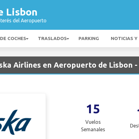
e Lisbon
nterés del Aeropuerto
 DE COCHES
TRASLADOS
PARKING
NOTICIAS Y
ka Airlines en Aeropuerto de Lisbon -
15
Vuelos
Des
Semanales