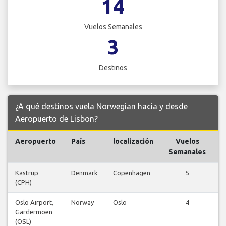
14
Vuelos Semanales
3
Destinos
¿A qué destinos vuela Norwegian hacia y desde
Aeropuerto de Lisbon?
Aeropuerto
País
localización
Vuelos
V
Semanales
Kastrup
Denmark
Copenhagen
5
(CPH)
v
Oslo Airport,
Norway
Oslo
4
Gardermoen
v
(OSL)