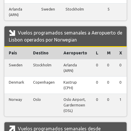
Arlanda
Sweden
Stockholm
5
(ARN)
v
Vuelos programados semanales a Aeropuerto de
Lisbon operados por Norwegian
País
Destino
Aeropuerto
L
M
X
Sweden
Stockholm
Arlanda
0
0
0
(ARN)
Denmark
Copenhagen
Kastrup
0
0
0
(CPH)
Norway
Oslo
Oslo Airport,
0
0
1
Gardermoen
(OSL)
Vuelos programados semanales desde