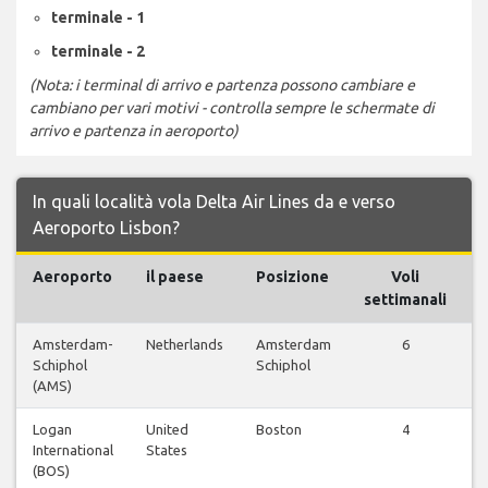
terminale - 1
terminale - 2
(Nota: i terminal di arrivo e partenza possono cambiare e
cambiano per vari motivi - controlla sempre le schermate di
arrivo e partenza in aeroporto)
In quali località vola Delta Air Lines da e verso
Aeroporto Lisbon?
Aeroporto
il paese
Posizione
Voli
settimanali
Amsterdam-
Netherlands
Amsterdam
6
V
Schiphol
Schiphol
(AMS)
Logan
United
Boston
4
V
International
States
(BOS)