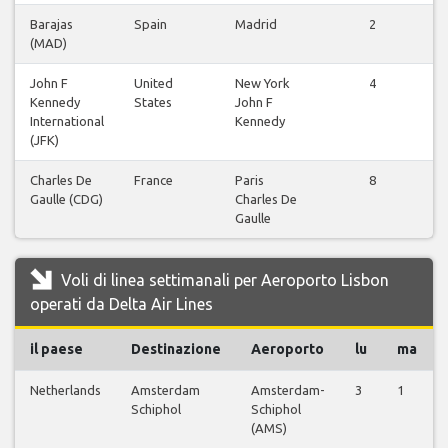
Barajas
Spain
Madrid
2
V
(MAD)
John F
United
New York
4
V
Kennedy
States
John F
International
Kennedy
(JFK)
Charles De
France
Paris
8
V
Gaulle (CDG)
Charles De
Gaulle
Voli di linea settimanali per Aeroporto Lisbon
operati da Delta Air Lines
il paese
Destinazione
Aeroporto
lu
ma
Netherlands
Amsterdam
Amsterdam-
3
1
Schiphol
Schiphol
(AMS)