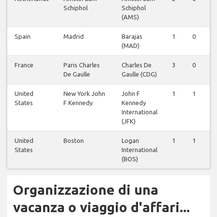
Schiphol
Schiphol
(AMS)
Spain
Madrid
Barajas
1
0
(MAD)
France
Paris Charles
Charles De
3
0
De Gaulle
Gaulle (CDG)
United
New York John
John F
1
1
States
F Kennedy
Kennedy
International
(JFK)
United
Boston
Logan
1
1
States
International
(BOS)
Organizzazione di una
vacanza o viaggio d'affari...