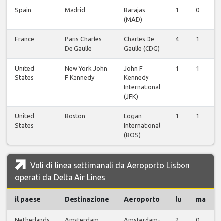
Spain
Madrid
Barajas
1
0
(MAD)
France
Paris Charles
Charles De
4
1
De Gaulle
Gaulle (CDG)
United
New York John
John F
1
1
States
F Kennedy
Kennedy
International
(JFK)
United
Boston
Logan
1
1
States
International
(BOS)
Voli di linea settimanali da Aeroporto Lisbon
operati da Delta Air Lines
il paese
Destinazione
Aeroporto
lu
ma
Netherlands
Amsterdam
Amsterdam-
2
0