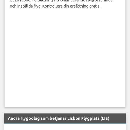
£520 (€600) i ersättning vid kvalificerande flygförseningar
och inställda flyg. Kontrollera din ersättning gratis.
Andra flygbolag som betjänar Lisbon Flygplats (LIS)