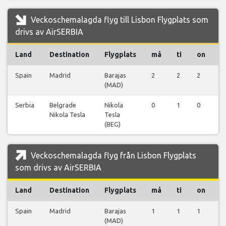
Veckoschemalagda flyg till Lisbon Flygplats som
drivs av AirSERBIA
Land
Destination
Flygplats
må
ti
on
t
Spain
Madrid
Barajas
2
2
2
2
(MAD)
Serbia
Belgrade
Nikola
0
1
0
1
Nikola Tesla
Tesla
(BEG)
Veckoschemalagda flyg från Lisbon Flygplats
som drivs av AirSERBIA
Land
Destination
Flygplats
må
ti
on
t
Spain
Madrid
Barajas
1
1
1
1
(MAD)