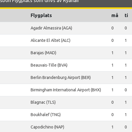
sbon Flygplats som drivs av Ryanair
Flygplats
må
ti
Agadir Almassira (AGA)
0
0
Alicante El Altet (ALC)
0
1
Barajas (MAD)
1
1
Beauvais-Tille (BVA)
1
1
Berlin Brandenburg Airport (BER)
1
1
Birmingham International Airport (BHX)
1
0
Blagnac (TLS)
0
1
Boukhalef (TNG)
0
1
Capodichino (NAP)
1
0