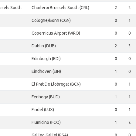
ssels South
Charleroi Brussels South (CRL)
2
2
Cologne/Bonn (CGN)
0
1
Copernicus Airport (WRO)
0
0
Dublin (DUB)
2
3
Edinburgh (EDI)
0
0
Eindhoven (EIN)
1
0
El Prat De Llobregat (BCN)
0
1
Ferihegy (BUD)
1
1
Findel (LUX)
0
1
Fiumicino (FCO)
1
2
Galileo Galilei (PSA)
0
0