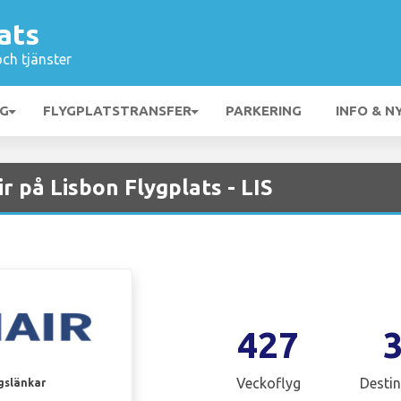
ats
och tjänster
NG
FLYGPLATSTRANSFER
PARKERING
INFO & N
 på Lisbon Flygplats - LIS
427
Veckoflyg
Destin
gslänkar