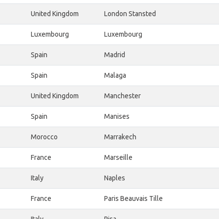
United Kingdom
London Stansted
Luxembourg
Luxembourg
Spain
Madrid
Spain
Malaga
United Kingdom
Manchester
Spain
Manises
Morocco
Marrakech
France
Marseille
Italy
Naples
France
Paris Beauvais Tille
Italy
Pisa