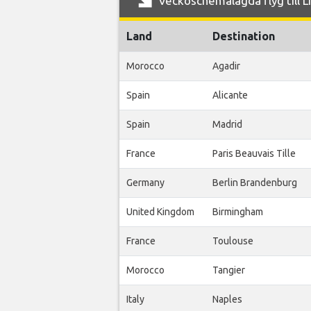
Veckoschemalagda flyg till Li
Land
Destination
Morocco
Agadir
Spain
Alicante
Spain
Madrid
France
Paris Beauvais Tille
Germany
Berlin Brandenburg
United Kingdom
Birmingham
France
Toulouse
Morocco
Tangier
Italy
Naples