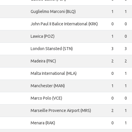
Guglielmo Marconi (BLQ)
1
1
John Paul II Balice International (KRK)
0
0
Lawica (POZ)
1
0
London Stansted (STN)
3
3
Madeira (FNC)
2
2
Malta International (MLA)
0
1
Manchester (MAN)
1
1
Marco Polo (VCE)
0
0
Marseille Provence Airport (MRS)
2
1
Menara (RAK)
0
1