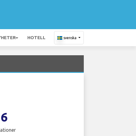
YHETER
HOTELL
svenska
36
ationer