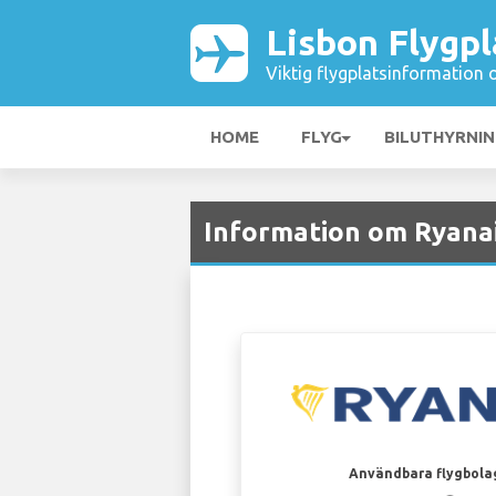
Lisbon Flygpl
Viktig flygplatsinformation 
HOME
FLYG
BILUTHYRNI
Information om Ryanair
Användbara flygbola