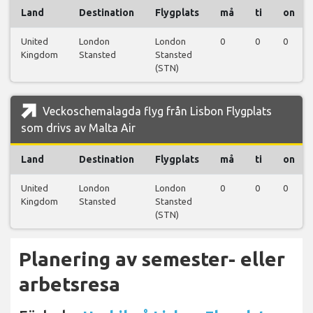
Land
Destination
Flygplats
må
ti
on
United
London
London
0
0
0
Kingdom
Stansted
Stansted
(STN)
Veckoschemalagda flyg från Lisbon Flygplats
som drivs av Malta Air
Land
Destination
Flygplats
må
ti
on
United
London
London
0
0
0
Kingdom
Stansted
Stansted
(STN)
Planering av semester- eller
arbetsresa