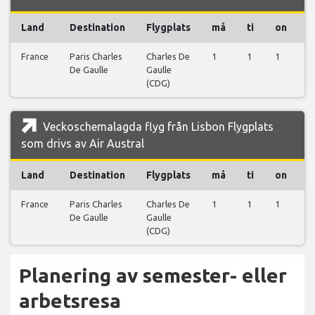
Land
Destination
Flygplats
må
ti
on
t
France
Paris Charles
Charles De
1
1
1
1
De Gaulle
Gaulle
(CDG)
Veckoschemalagda flyg från Lisbon Flygplats
som drivs av Air Austral
Land
Destination
Flygplats
må
ti
on
t
France
Paris Charles
Charles De
1
1
1
1
De Gaulle
Gaulle
(CDG)
Planering av semester- eller
arbetsresa