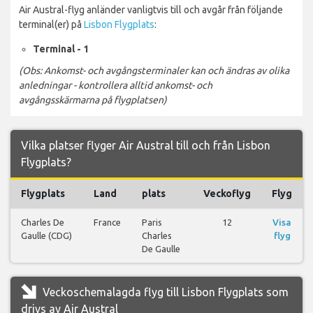
Air Austral-flyg anländer vanligtvis till och avgår från följande
terminal(er) på
Lisbon Flygplats
:
Terminal - 1
(Obs: Ankomst- och avgångsterminaler kan och ändras av olika
anledningar - kontrollera alltid ankomst- och
avgångsskärmarna på flygplatsen)
Vilka platser flyger Air Austral till och från Lisbon
Flygplats?
Flygplats
Land
plats
Veckoflyg
Flyg
Charles De
France
Paris
12
Visa
Gaulle (CDG)
Charles
flyg
De Gaulle
Veckoschemalagda flyg till Lisbon Flygplats som
drivs av Air Austral