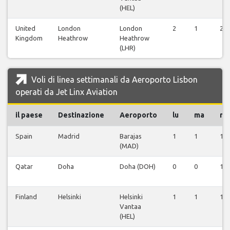
(HEL)
United
London
London
2
1
2
Kingdom
Heathrow
Heathrow
(LHR)
Voli di linea settimanali da Aeroporto Lisbon
operati da Jet Linx Aviation
il paese
Destinazione
Aeroporto
lu
ma
m
Spain
Madrid
Barajas
1
1
1
(MAD)
Qatar
Doha
Doha (DOH)
0
0
1
Finland
Helsinki
Helsinki
1
1
1
Vantaa
(HEL)