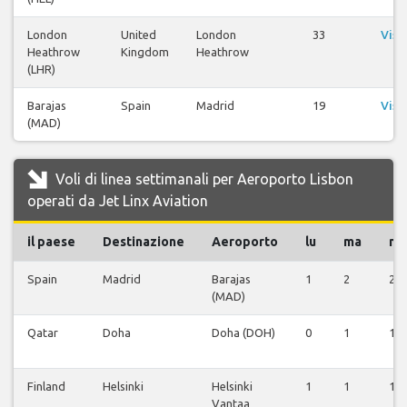
London
United
London
33
Visu
Heathrow
Kingdom
Heathrow
v
(LHR)
Barajas
Spain
Madrid
19
Visu
(MAD)
v
Voli di linea settimanali per Aeroporto Lisbon
operati da Jet Linx Aviation
il paese
Destinazione
Aeroporto
lu
ma
m
Spain
Madrid
Barajas
1
2
2
(MAD)
Qatar
Doha
Doha (DOH)
0
1
1
Finland
Helsinki
Helsinki
1
1
1
Vantaa