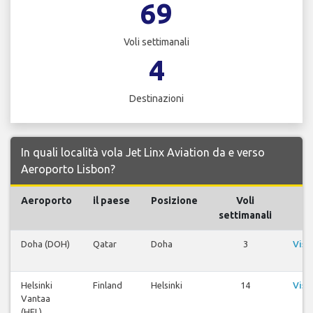
69
Voli settimanali
4
Destinazioni
In quali località vola Jet Linx Aviation da e verso
Aeroporto Lisbon?
Aeroporto
il paese
Posizione
Voli
V
settimanali
Doha (DOH)
Qatar
Doha
3
Visu
v
Helsinki
Finland
Helsinki
14
Visu
Vantaa
v
(HEL)