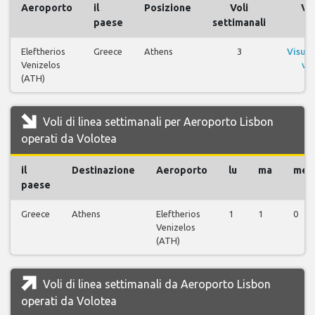
Aeroporto
il
Posizione
Voli
Vol
paese
settimanali
Eleftherios
Greece
Athens
3
Visual
Venizelos
vol
(ATH)
Voli di linea settimanali per Aeroporto Lisbon
operati da Volotea
il
Destinazione
Aeroporto
lu
ma
me
paese
Greece
Athens
Eleftherios
1
1
0
Venizelos
(ATH)
Voli di linea settimanali da Aeroporto Lisbon
operati da Volotea