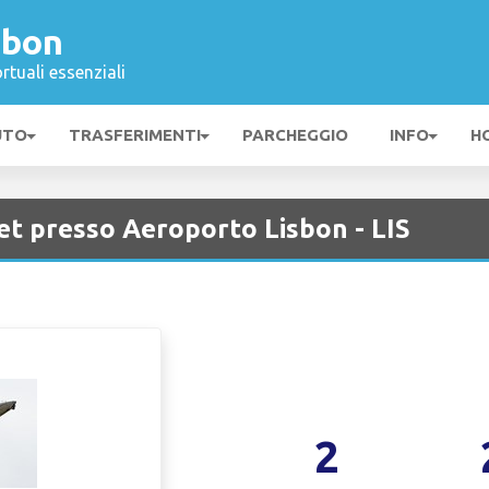
sbon
rtuali essenziali
UTO
TRASFERIMENTI
PARCHEGGIO
INFO
H
et presso Aeroporto Lisbon - LIS
2