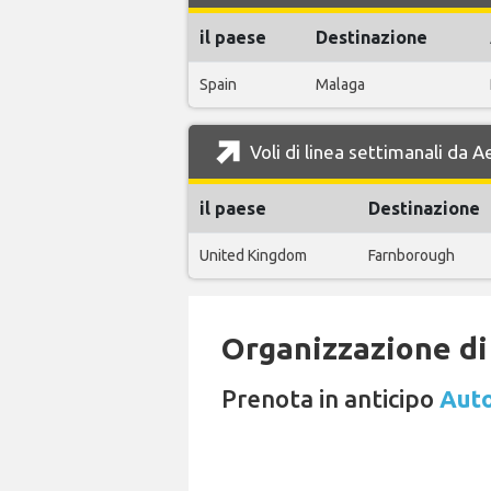
il paese
Destinazione
Spain
Malaga
Voli di linea settimanali da 
il paese
Destinazione
United Kingdom
Farnborough
Organizzazione di 
Prenota in anticipo
Auto