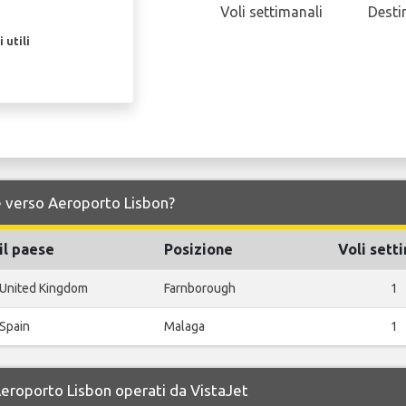
Voli settimanali
Desti
 utili
a e verso Aeroporto Lisbon?
il paese
Posizione
Voli sett
United Kingdom
Farnborough
1
Spain
Malaga
1
 Aeroporto Lisbon operati da VistaJet