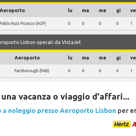
Aeroporto
lu
ma
me
gi
ve
Pablo Ruiz Picasso (AGP)
0
0
0
0
1
Aeroporto Lisbon operati da VistaJet
Aeroporto
lu
ma
me
gi
ve
Farnborough (FAB)
0
0
0
0
1
una vacanza o viaggio d'affari...
 a noleggio presso Aeroporto Lisbon
per en