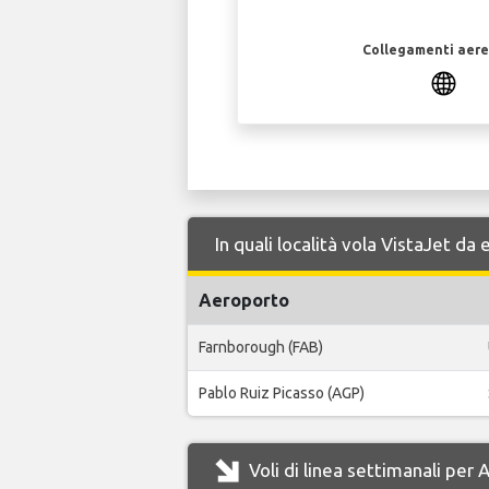
Collegamenti aerei
In quali località vola VistaJet d
Aeroporto
Farnborough (FAB)
Pablo Ruiz Picasso (AGP)
Voli di linea settimanali per