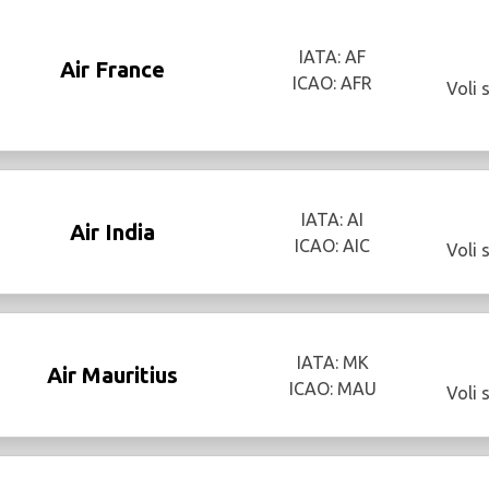
IATA: AF
Air France
ICAO: AFR
Voli 
IATA: AI
Air India
ICAO: AIC
Voli 
IATA: MK
Air Mauritius
ICAO: MAU
Voli 