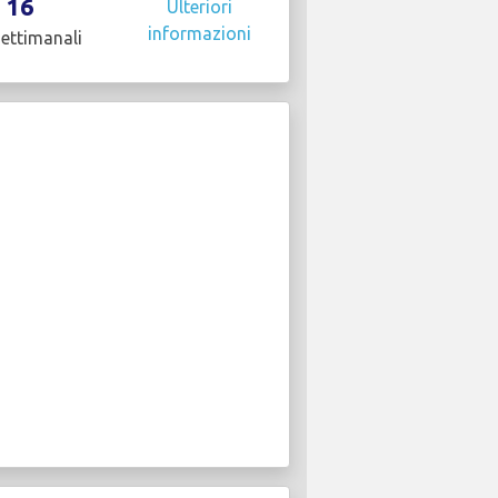
16
Ulteriori
informazioni
settimanali