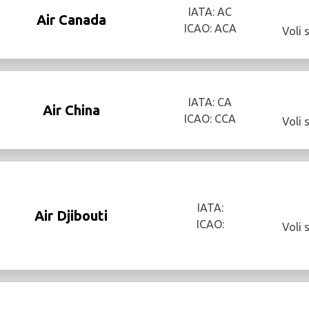
IATA: AC
Air Canada
ICAO: ACA
Voli 
IATA: CA
Air China
ICAO: CCA
Voli 
IATA:
Air Djibouti
ICAO:
Voli 