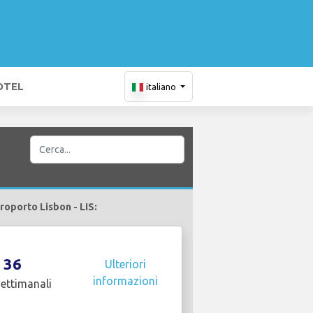
OTEL
italiano
roporto Lisbon - LIS:
36
Ulteriori
informazioni
settimanali