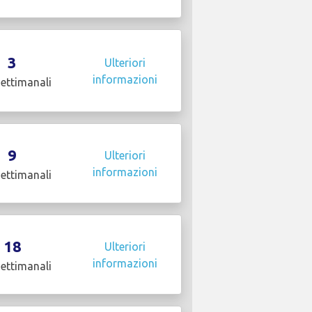
3
Ulteriori
informazioni
settimanali
9
Ulteriori
informazioni
settimanali
18
Ulteriori
informazioni
settimanali