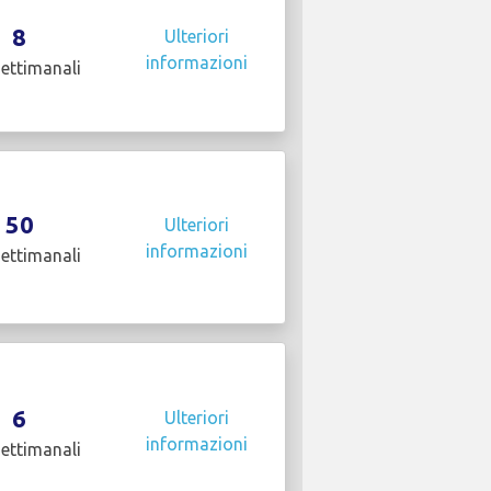
8
Ulteriori
informazioni
settimanali
50
Ulteriori
informazioni
settimanali
6
Ulteriori
informazioni
settimanali