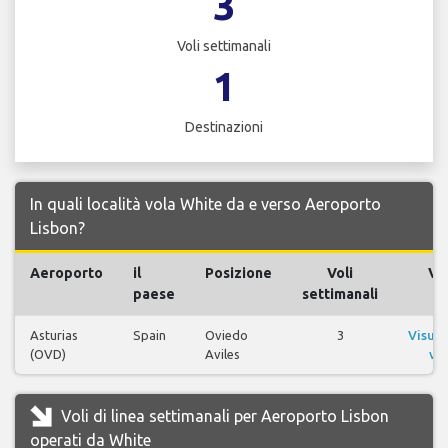
3
Voli settimanali
1
Destinazioni
In quali località vola White da e verso Aeroporto
Lisbon?
Aeroporto
il
Posizione
Voli
Vol
paese
settimanali
Asturias
Spain
Oviedo
3
Visual
(OVD)
Aviles
vol
Voli di linea settimanali per Aeroporto Lisbon
operati da White