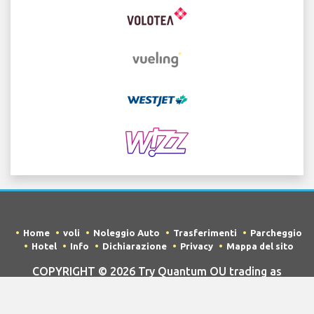
Home
voli
Noleggio Auto
Trasferimenti
Parcheggio
Hotel
Info
Dichiarazione
Privacy
Mappa del sito
COPYRIGHT © 2026 Try Quantum OU trading as
"TripTQ" and lisbonairportguide.com (also known as
TripTQ Aeroporto Lisbon) / All Rights Reserved.